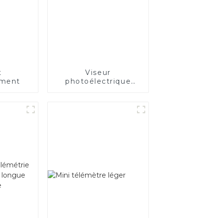
t
Viseur
ement
photoélectrique
ouvert