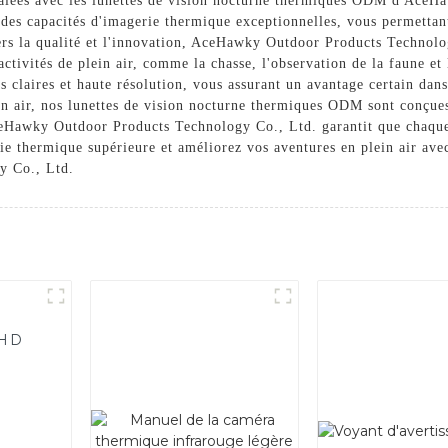
égalées avec les lunettes de vision nocturne thermiques ODM d'Ace
des capacités d'imagerie thermique exceptionnelles, vous permettant 
rs la qualité et l'innovation, AceHawky Outdoor Products Technolo
ctivités de plein air, comme la chasse, l'observation de la faune et
s claires et haute résolution, vous assurant un avantage certain dan
n air, nos lunettes de vision nocturne thermiques ODM sont conçues
eHawky Outdoor Products Technology Co., Ltd. garantit que chaque l
rie thermique supérieure et améliorez vos aventures en plein air ave
 Co., Ltd.
FHD