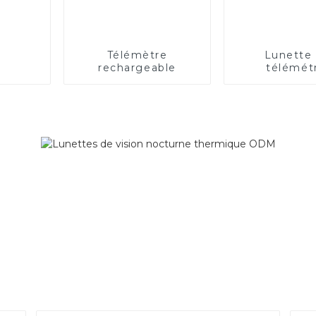
Télémètre
Lunette
rechargeable
télémét
rechargea
longue dis