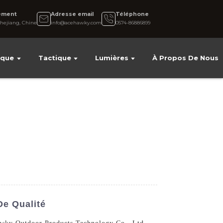
ement
Adresse email
Téléphone
hejiang, Chine
info@acehawky.com
0574-86886899
ique
Tactique
Lumières
À Propos De Nous
De Qualité