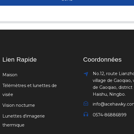
Lien Rapide
Coordonnées
No.12, route Lianzh
Maison
village de Gaoqiao, v
Télémètres et lunettes de
de Gaoqiao, district
Haishu, Ningbo.
visée
info@acehawky.co
Vision nocturne
0574-86886899
Lunettes d'imagerie
thermique