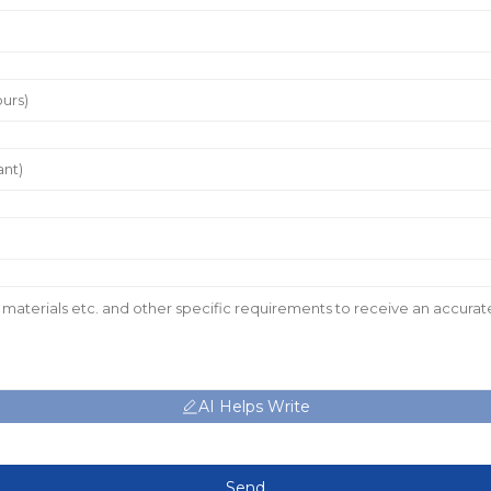
AI Helps Write
Send