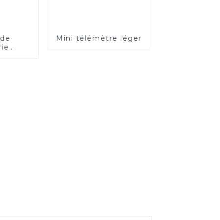
 de
Mini télémètre léger
rie
ble à
tance