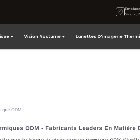
Emplac
Ningbo, Z
isée
Vision Nocturne
Lunettes D'imagerie Therm
ermique ODM
rmiques ODM - Fabricants Leaders En Matière 