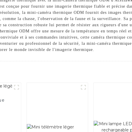
d'imagerie thermique avec la mini-caméra thermique ODM d'AceHaw
est conçue pour fournir une imagerie thermique fiable et précise da
résolution, la mini-caméra thermique ODM fournit des images thermiq
 comme la chasse, l'observation de la faune et la surveillance. Sa pet
que sa construction robuste lui permet de résister aux rigueurs d'une 
hermique ODM offre une mesure de la température en temps réel et 
onviviale et à ses commandes intuitives, cette caméra thermique co
aventurier ou professionnel de la sécurité, la mini-caméra therm
lorer le monde invisible de l'imagerie thermique.
ue