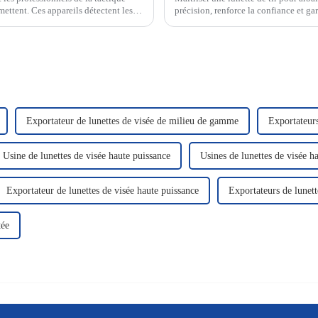
mettent. Ces appareils détectent les
précision, renforce la confiance et ga
ibles en images nettes…
calibrée vous permet d'atteindre vos
Exportateur de lunettes de visée de milieu de gamme
Exportateur
Usine de lunettes de visée haute puissance
Usines de lunettes de visée h
Exportateur de lunettes de visée haute puissance
Exportateurs de lunett
tée