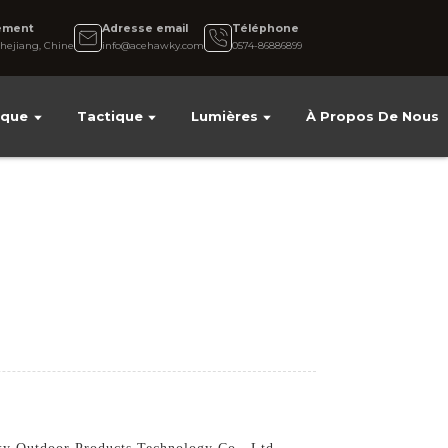
ement
Adresse email
Téléphone
hejiang, Chine
info@acehawky.com
0574-86886899
ique
Tactique
Lumières
À Propos De Nous