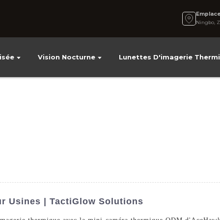
Emplac
Ningbo, Z
isée
Vision Nocturne
Lunettes D'imagerie Therm
 Usines | TactiGlow Solutions