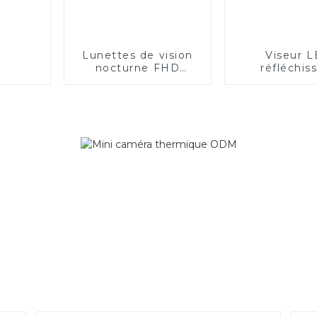
Lunettes de vision
Viseur 
nocturne FHD
réfléchis
1080P
bicolore ro
vert