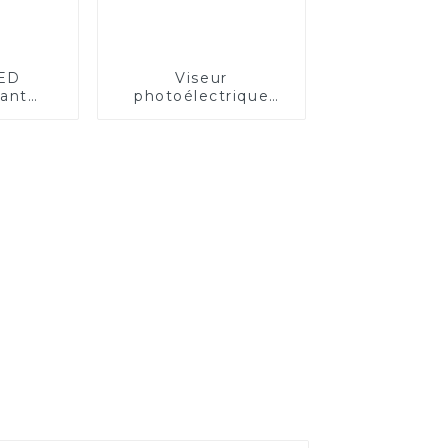
LED
Viseur
sant
photoélectrique
uge et
ouvert