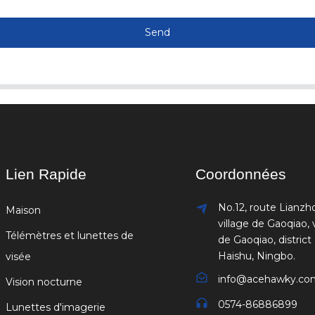
Send
Lien Rapide
Coordonnées
No.12, route Lianzh
Maison
village de Gaoqiao, v
Télémètres et lunettes de
de Gaoqiao, district
Haishu, Ningbo.
visée
info@acehawky.co
Vision nocturne
0574-86886899
Lunettes d'imagerie