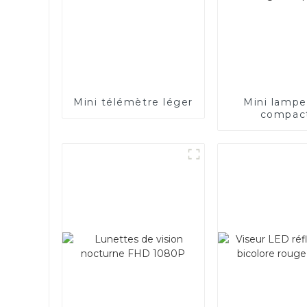
Mini télémètre léger
Mini lamp
compac
rechargeabl
arc