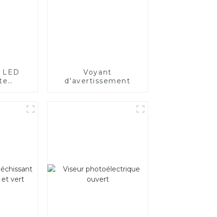
e LED
Voyant
te
d'avertissement
e pour