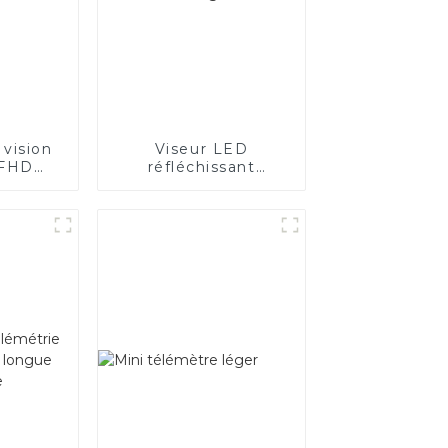
 vision
Viseur LED
 FHD
réfléchissant
P
bicolore rouge et
vert