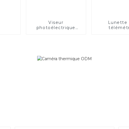
Viseur
Lunette
photoélectrique
télémét
ouvert
rechargea
longue dis