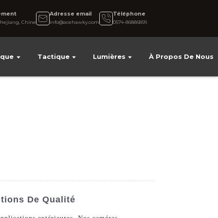
ement
Adresse email
Téléphone
hejiang, Chine
info@acehawky.com
0574-86886899
ique
Tactique
Lumières
À Propos De Nous
tions De Qualité