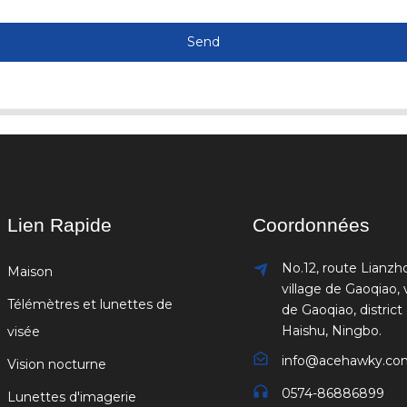
Send
Lien Rapide
Coordonnées
No.12, route Lianzh
Maison
village de Gaoqiao, v
Télémètres et lunettes de
de Gaoqiao, district
Haishu, Ningbo.
visée
info@acehawky.co
Vision nocturne
0574-86886899
Lunettes d'imagerie