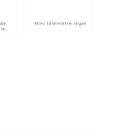
 de
Mini télémètre léger
rie
ble à
tance