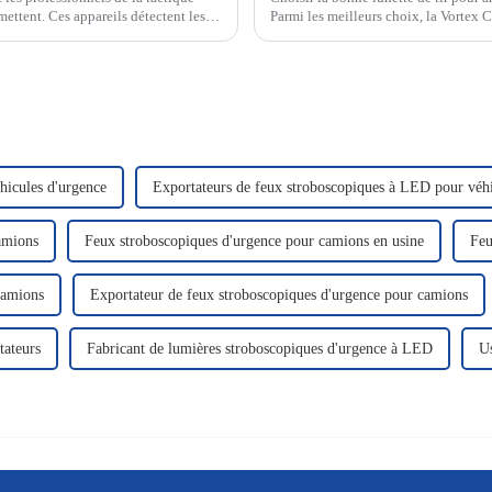
mettent. Ces appareils détectent les
Parmi les meilleurs choix, la Vortex Cr
ibles en images nettes…
exceptionnelles. La Ravin 45…
hicules d'urgence
Exportateurs de feux stroboscopiques à LED pour véhi
amions
Feux stroboscopiques d'urgence pour camions en usine
Feu
camions
Exportateur de feux stroboscopiques d'urgence pour camions
tateurs
Fabricant de lumières stroboscopiques d'urgence à LED
U