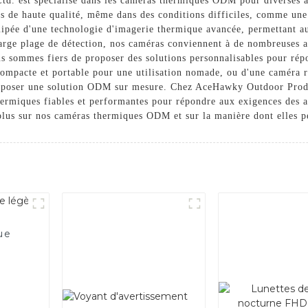
. est spécialisé dans les caméras thermiques ODM pour diverses ap
s de haute qualité, même dans des conditions difficiles, comme une
ée d'une technologie d'imagerie thermique avancée, permettant aux 
 large plage de détection, nos caméras conviennent à de nombreuses a
ous sommes fiers de proposer des solutions personnalisables pour rép
mpacte et portable pour une utilisation nomade, ou d'une caméra r
roposer une solution ODM sur mesure. Chez AceHawky Outdoor Prod
ermiques fiables et performantes pour répondre aux exigences des am
plus sur nos caméras thermiques ODM et sur la manière dont elles pe
ue