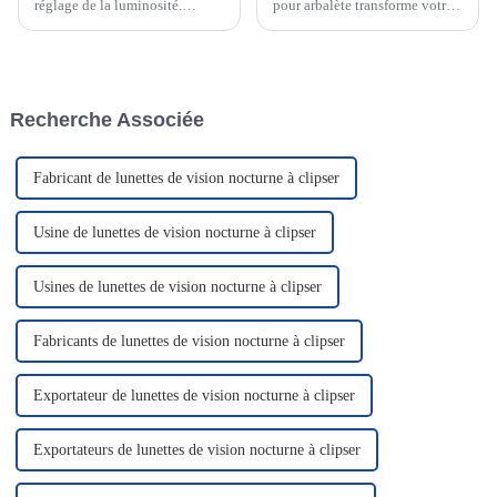
réglage de la luminosité.
pour arbalète transforme votre
Lorsque j'ai commencé à
expérience de tir. Elle améliore
chercher des éclairages LED, le
la précision, renforce la
réglage de la luminosité était
confiance et garantit une
primordial. Il ne faut pas une
précision constante. Une
lumière trop faible…
lunette bien calibrée vous
Recherche Associée
permet d'atteindre vos cibles…
Fabricant de lunettes de vision nocturne à clipser
Usine de lunettes de vision nocturne à clipser
Usines de lunettes de vision nocturne à clipser
Fabricants de lunettes de vision nocturne à clipser
Exportateur de lunettes de vision nocturne à clipser
Exportateurs de lunettes de vision nocturne à clipser