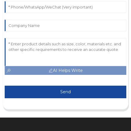
AI Helps Write
Send