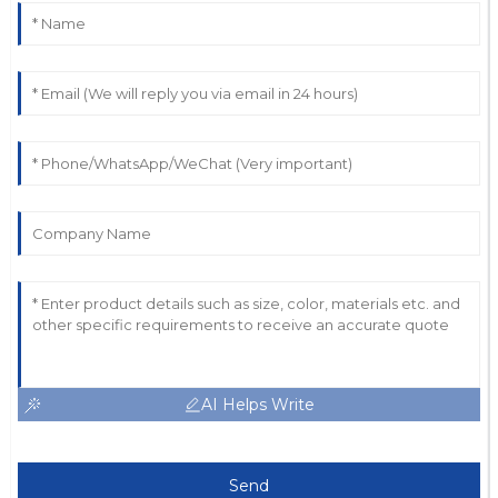
AI Helps Write
Send