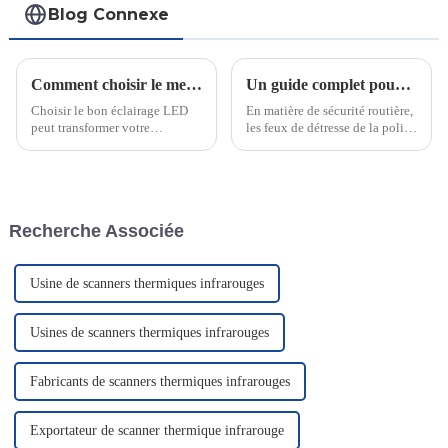
Blog Connexe
Comment choisir le meilleur éclairage LED
Un guide complet pour choisir les feux d'avertissement de police pour votre véhicule
Choisir le bon éclairage LED
En matière de sécurité routière,
peut transformer votre
les feux de détresse de la police
expérience de tir en conditions
jouent un rôle essentiel. Ils
de faible luminosité. Une mini-
garantissent la visibilité des
lampe bien conçue améliore la
policiers et des civils en cas
visibilité en éclairant la fibre
d'urgence, notamment par
optique de votre lunette.
faible luminosité. Le saviez-
Recherche Associée
vous ?
Usine de scanners thermiques infrarouges
Usines de scanners thermiques infrarouges
Fabricants de scanners thermiques infrarouges
Exportateur de scanner thermique infrarouge