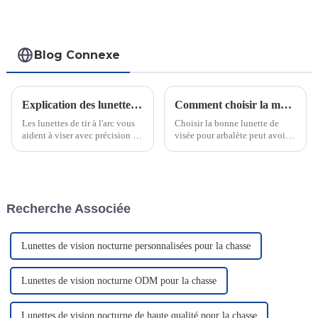
Blog Connexe
Explication des lunettes de tir à l'arc : leur fonctionnement
Comment choisir la meilleure lunette de visée pour arbalète en fonction de vos besoins de chasse
Les lunettes de tir à l'arc vous
Choisir la bonne lunette de
aident à viser avec précision en
visée pour arbalète peut avoir
vous fournissant un point de
un impact significatif sur votre
référence visuel clair. Elles
expérience de chasse. J'ai vu
guident votre concentration et
des chasseurs rater des tirs
facilitent l'alignement de votre
simplement parce qu'ils
tir avec la cible. Elles
n'avaient pas choisi la bonne
Recherche Associée
utilisent…
lunette…
Lunettes de vision nocturne personnalisées pour la chasse
Lunettes de vision nocturne ODM pour la chasse
Lunettes de vision nocturne de haute qualité pour la chasse