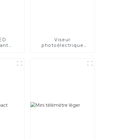
LED
Viseur
sant
photoélectrique
uge et
ouvert