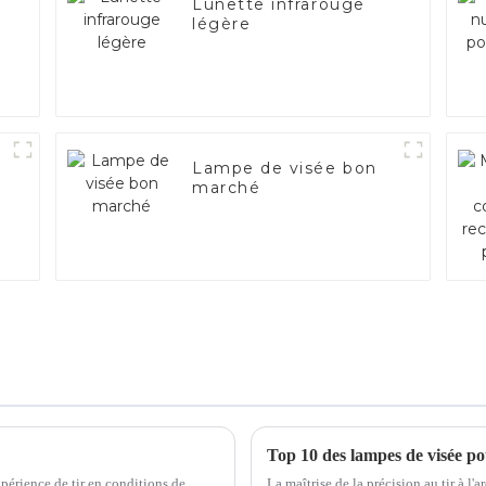
Lunette infrarouge
légère
Lampe de visée bon
marché
périence de tir en conditions de
La maîtrise de la précision au tir à l