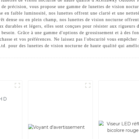
s lunettes de vision nocturne de haute qualité d'AceHawky Outdoor 
e de précision, vous propose une gamme de lunettes de vision noctu
 en faible luminosité, nos lunettes offrent une clarté et une nettet
rêt dense ou en plein champ, nos lunettes de vision nocturne offren
x durables et légers, elles sont conçues pour résister aux rigueurs d
s besoin. Grâce à une gamme d'options de grossissement et à des fon
 chasse et vos préférences. Ne laissez pas l'obscurité vous empêcher 
 pour des lunettes de vision nocturne de haute qualité qui amélio
FHD