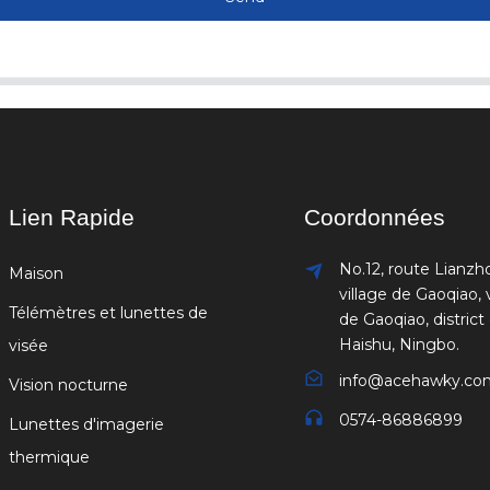
Lien Rapide
Coordonnées
No.12, route Lianzh
Maison
village de Gaoqiao, v
Télémètres et lunettes de
de Gaoqiao, district
Haishu, Ningbo.
visée
info@acehawky.co
Vision nocturne
0574-86886899
Lunettes d'imagerie
thermique