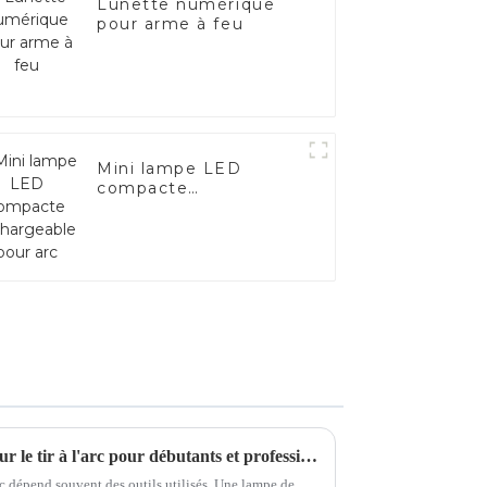
Lunette numérique
pour arme à feu
Mini lampe LED
compacte
rechargeable pour arc
Top 10 des lampes de visée pour le tir à l'arc pour débutants et professionnels en 2024
'arc dépend souvent des outils utilisés. Une lampe de