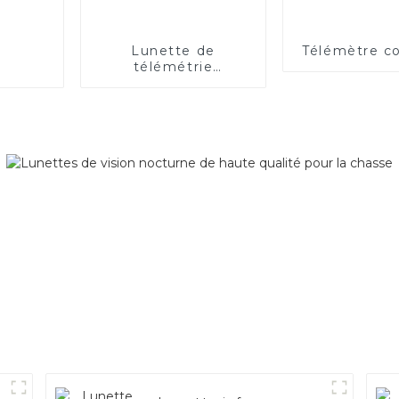
Lunette de
Télémètre c
télémétrie
rechargeable à
longue distance