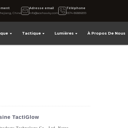
ement
Adresse email
Téléphone
hejiang, Chine
info@acehawky.com
0574-86886899
ique
Tactique
Lumières
À Propos De Nous
sine TactiGlow