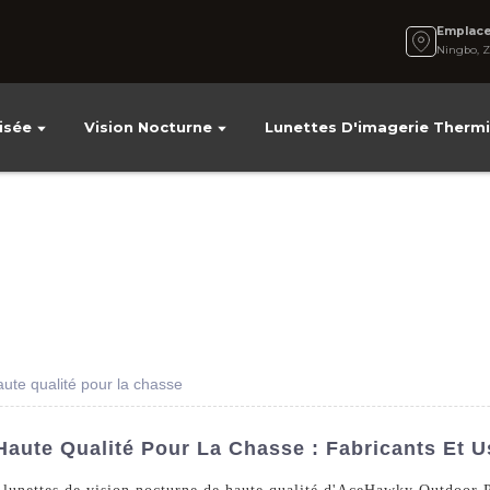
Emplac
Ningbo, Z
isée
Vision Nocturne
Lunettes D'imagerie Therm
aute qualité pour la chasse
Haute Qualité Pour La Chasse : Fabricants Et U