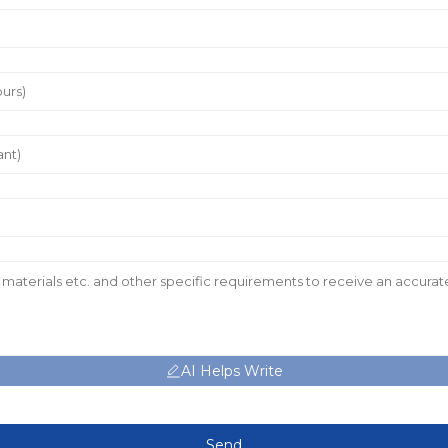
AI Helps Write
Send