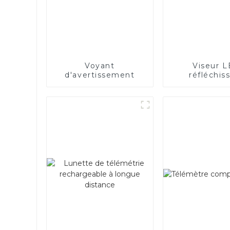
Voyant
Viseur 
d'avertissement
réfléchis
bicolore ro
vert