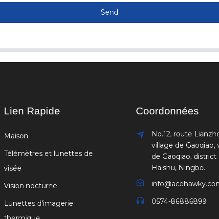
Send
Lien Rapide
Coordonnées
No.12, route Lianzh
Maison
village de Gaoqiao, v
Télémètres et lunettes de
de Gaoqiao, district
Haishu, Ningbo.
visée
info@acehawky.co
Vision nocturne
0574-86886899
Lunettes d'imagerie
thermique