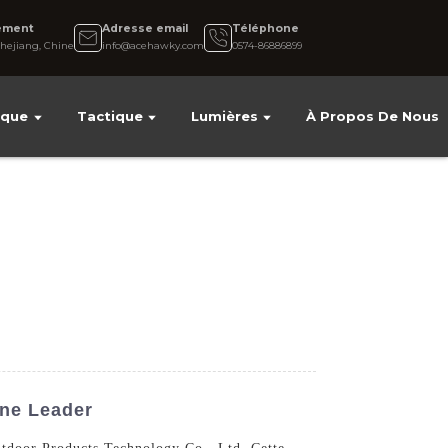
ement
Adresse email
Téléphone
hejiang, Chine
info@acehawky.com
0574-86886899
ique
Tactique
Lumières
À Propos De Nous
ne Leader