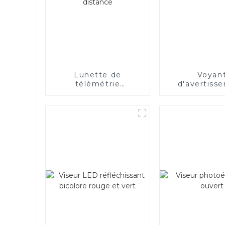
Lunette de
Voyan
télémétrie
d'avertiss
rechargeable à
longue distance