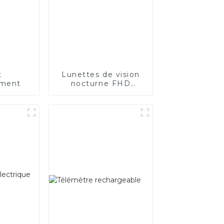
t
Lunettes de vision
ement
nocturne FHD
1080P