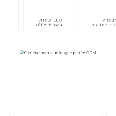
Viseur LED
Viseu
réfléchissant
photoélect
bicolore rouge et
ouver
vert