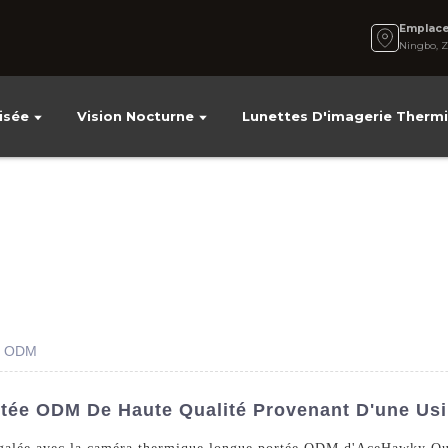
Emplac
Ningbo, Z
isée
Vision Nocturne
Lunettes D'imagerie Therm
ée ODM
ée ODM De Haute Qualité Provenant D'une Usi