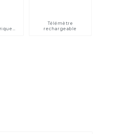
r
Télémètre
rique
rechargeable
t