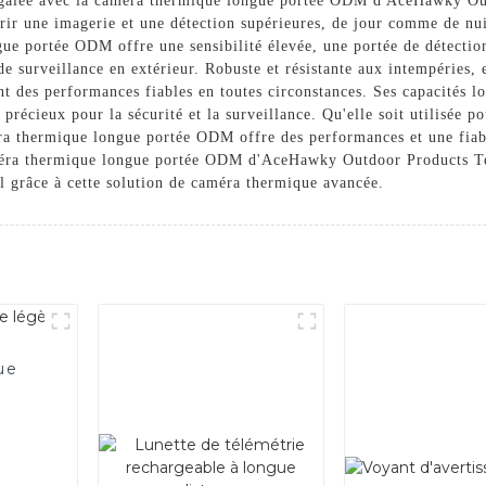
négalée avec la caméra thermique longue portée ODM d'AceHawky Ou
rir une imagerie et une détection supérieures, de jour comme de nui
e portée ODM offre une sensibilité élevée, une portée de détection 
de surveillance en extérieur. Robuste et résistante aux intempéries, 
nt des performances fiables en toutes circonstances. Ses capacités l
précieux pour la sécurité et la surveillance. Qu'elle soit utilisée po
éra thermique longue portée ODM offre des performances et une fiab
améra thermique longue portée ODM d'AceHawky Outdoor Products Te
l grâce à cette solution de caméra thermique avancée.
ue