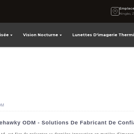
Emplac
Ningbo, Z
isée
Vision Nocturne
Lunettes D'imagerie Therm
DM
ehawky ODM - Solutions De Fabricant De Conf