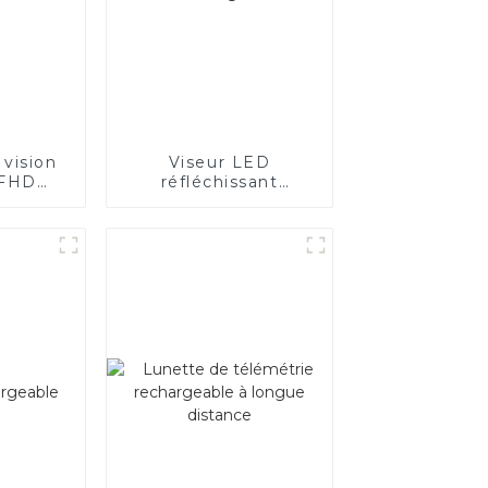
 vision
Viseur LED
 FHD
réfléchissant
P
bicolore rouge et
vert