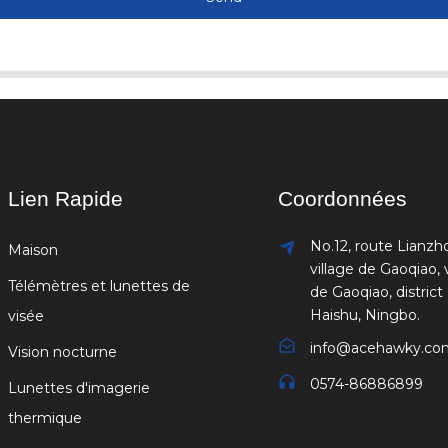
Lien Rapide
Coordonnées
No.12, route Lianzh
Maison
village de Gaoqiao, v
Télémètres et lunettes de
de Gaoqiao, district
Haishu, Ningbo.
visée
info@acehawky.co
Vision nocturne
0574-86886899
Lunettes d'imagerie
thermique