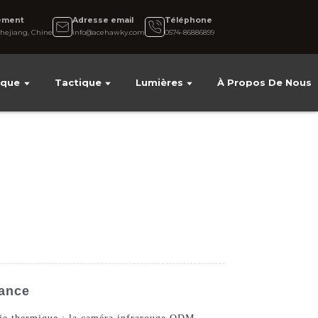
ement
Adresse email
Téléphone
hejiang, Chine
info@acehawky.com
0574-86886899
ique
Tactique
Lumières
À Propos De Nous
iance