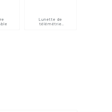
re
Lunette de
able
télémétrie
rechargeable à
longue distance