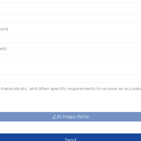
AI Helps Write
Send