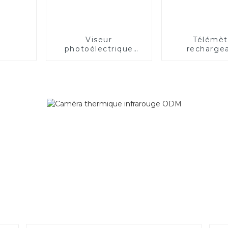
Viseur
Télémèt
photoélectrique
recharge
ouvert