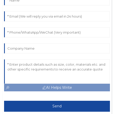
AI Helps Write
Send