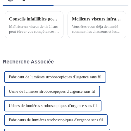
Conseils infaillibles pour maîtriser les viseurs de tir à l'arc
Meilleurs viseurs infrarouges pour chasseurs et professionnels de la tactique en 2025
Maîtriser un viseur de tir à l'arc
Vous êtes-vous déjà demandé
peut élever vos compétences en
comment les chasseurs et les
tir à l'arc à un niveau supérieur.
professionnels de la tactique
Ces outils offrent précision et
voient dans l'obscurité ? Les
régularité, garantissant que
viseurs infrarouges le
chaque tir est aligné sur votre
permettent. Ces appareils
cible. Que vous soyez…
détectent les signatures
Recherche Associée
thermiques et transforment les
objets invisibles en images
nettes…
Fabricant de lumières stroboscopiques d'urgence sans fil
Usine de lumières stroboscopiques d'urgence sans fil
Usines de lumières stroboscopiques d'urgence sans fil
Fabricants de lumières stroboscopiques d'urgence sans fil