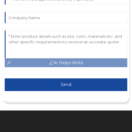
AI Helps Write
Send