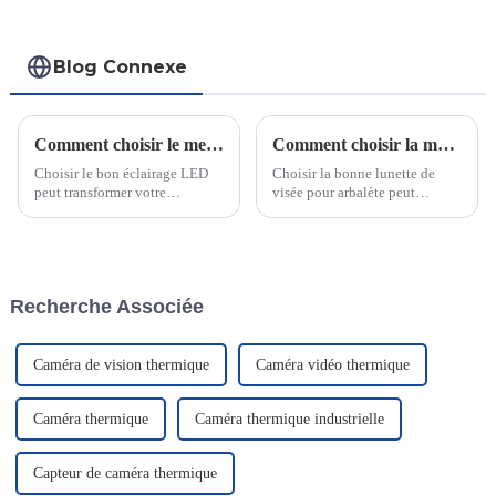
Blog Connexe
Comment choisir le meilleur éclairage LED
Comment choisir la meilleure lunette de visée pour arbalète pour la chasse
Choisir le bon éclairage LED
Choisir la bonne lunette de
peut transformer votre
visée pour arbalète peut
expérience de tir en conditions
transformer votre expérience de
de faible luminosité. Une mini-
chasse. Une lunette bien
lampe bien conçue améliore la
choisie améliore la précision,
visibilité en éclairant la fibre
notamment à différentes
optique de votre lunette.
distances. Elle vous permet de
Recherche Associée
vous adapter…
Caméra de vision thermique
Caméra vidéo thermique
Caméra thermique
Caméra thermique industrielle
Capteur de caméra thermique