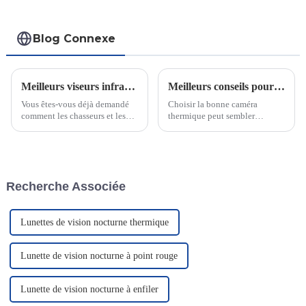
Blog Connexe
Meilleurs viseurs infrarouges pour chasseurs et professionnels de la tactique en 2025
Meilleurs conseils pour choisir la bonne caméra thermique
Vous êtes-vous déjà demandé
Choisir la bonne caméra
comment les chasseurs et les
thermique peut sembler
professionnels de la tactique
complexe, mais c'est essentiel
voient dans l'obscurité ? Les
pour des résultats précis.
viseurs infrarouges le
Saviez-vous que la résolution
permettent. Ces appareils
et la sensibilité ont un impact
détectent les signatures
direct sur la clarté et la
Recherche Associée
thermiques et transforment les
température de l'image ?
objets invisibles en images
nettes…
Lunettes de vision nocturne thermique
Lunette de vision nocturne à point rouge
Lunette de vision nocturne à enfiler