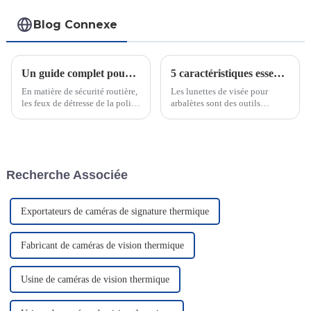
Blog Connexe
Un guide complet pour choisir les feux d'avertissement de police pour votre véhicule
5 caractéristiques essentielles des lunettes de visée pour arbalètes de qualité supérieure pour la chasse de précision
En matière de sécurité routière,
Les lunettes de visée pour
les feux de détresse de la police
arbalètes sont des outils
jouent un rôle essentiel. Ils
essentiels pour les chasseurs,
garantissent la visibilité des
améliorant considérablement
policiers et des civils en cas
leur précision et leur exactitude
d'urgence, notamment par
lors du tir. Il a été démontré que
faible luminosité. Le saviez-
leur utilisation améliore…
Recherche Associée
vous ?
Exportateurs de caméras de signature thermique
Fabricant de caméras de vision thermique
Usine de caméras de vision thermique