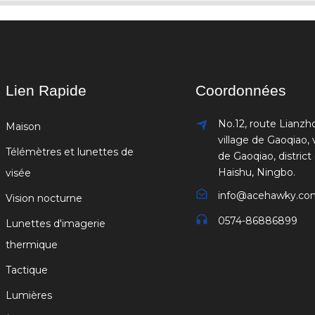
Lien Rapide
Coordonnées
No.12, route Lianzh
Maison
village de Gaoqiao, v
Télémètres et lunettes de
de Gaoqiao, district
Haishu, Ningbo.
visée
info@acehawky.co
Vision nocturne
0574-86886899
Lunettes d'imagerie
thermique
Tactique
Lumières