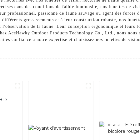
ance nocturnes avec nos lunettes de vision nocturne de haute quali
écises dans des conditions de faible luminosité, nos lunettes de vis
ur professionnel, passionné de faune sauvage ou agent des forces de
 différents grossissements et à leur construction robuste, nos lunet
t l'observation de la faune. Leur conception ergonomique et leurs fo
. Chez AceHawky Outdoor Products Technology Co., Ltd., nous nous e
aites confiance à notre expertise et choisissez nos lunettes de visio
FHD