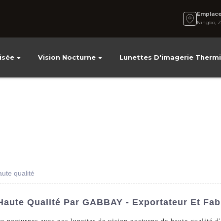
Emplac
Ningbo, Z
isée
Vision Nocturne
Lunettes D'imagerie Therm
ute qualité
Haute Qualité Par GABBAY - Exportateur Et Fab