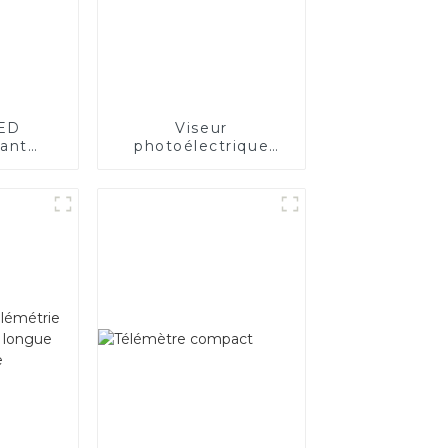
LED
Viseur
sant
photoélectrique
uge et
ouvert