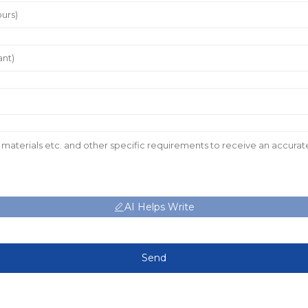
AI Helps Write
Send