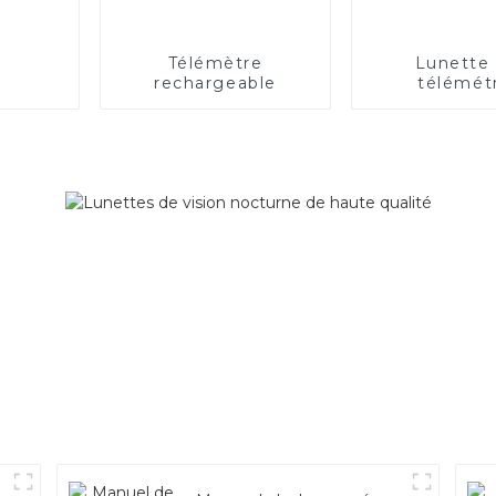
Télémètre
Lunette
rechargeable
télémét
rechargea
longue dis