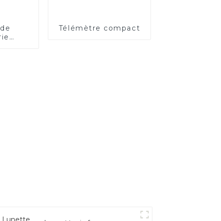
 de
Télémètre compact
rie
ble à
tance