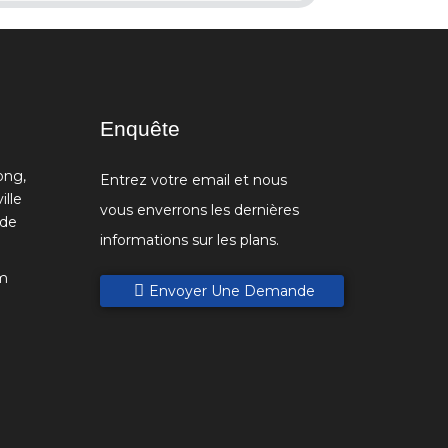
Enquête
ong,
Entrez votre email et nous
ille
vous enverrons les dernières
 de
informations sur les plans.
m
Envoyer Une Demande