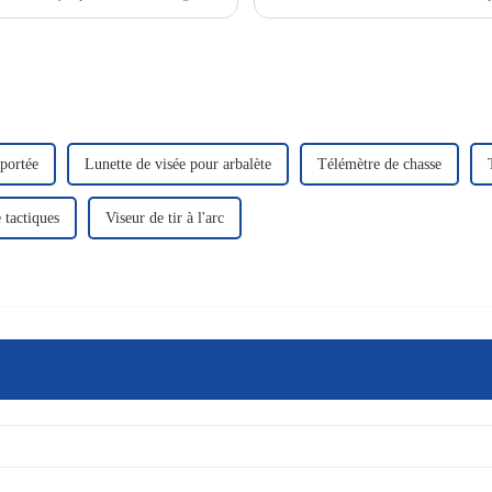
permet de vous adapter…
 portée
Lunette de visée pour arbalète
Télémètre de chasse
 tactiques
Viseur de tir à l'arc