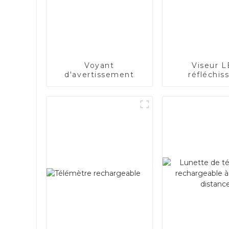
Voyant
Viseur 
d'avertissement
réfléchis
bicolore ro
vert