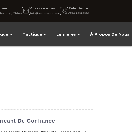
ement
Adresse email
Téléphone
hejiang, Chine
info@acehawky.com
0574-86886899
ique
Tactique
Lumières
À Propos De Nous
ricant De Confiance