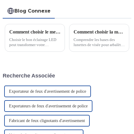
Blog Connexe
Comment choisir le meilleur éclairage LED
Comment choisir la meilleure lunette de visée pour arbalète avec télémètre pour une précision accrue à la chasse à l'arc ?
Choisir le bon éclairage LED
Comprendre les bases des
peut transformer votre
lunettes de visée pour arbalètes
expérience de tir en conditions
avec télémètre. Pour améliorer
de faible luminosité. Une mini-
la précision de la chasse à l'arc,
lampe bien conçue améliore la
une lunette de visée pour
visibilité en éclairant la fibre
arbalète avec télémètre joue un
optique de votre lunette.
rôle crucial. Mais en quoi
Recherche Associée
consiste exactement cette
technologie ?
Exportateur de feux d'avertissement de police
Exportateurs de feux d'avertissement de police
Fabricant de feux clignotants d'avertissement