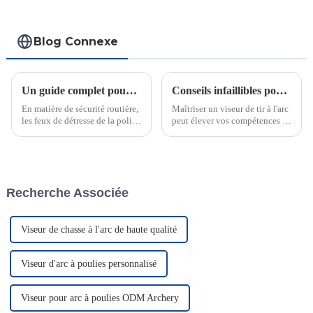
Blog Connexe
Un guide complet pour choisir les feux d'avertissement de police pour votre véhicule
Conseils infaillibles pour maîtriser les viseurs de tir à l'arc
En matière de sécurité routière,
Maîtriser un viseur de tir à l'arc
les feux de détresse de la police
peut élever vos compétences de
jouent un rôle essentiel. Ils
tir à l'arc à un niveau supérieur.
garantissent la visibilité des
Ces outils offrent précision et
policiers et des civils en cas
régularité, garantissant que
d'urgence, notamment par
chaque tir est aligné sur votre
faible luminosité. Le saviez-
cible. Que vous soyez…
Recherche Associée
vous ?
Viseur de chasse à l'arc de haute qualité
Viseur d'arc à poulies personnalisé
Viseur pour arc à poulies ODM Archery