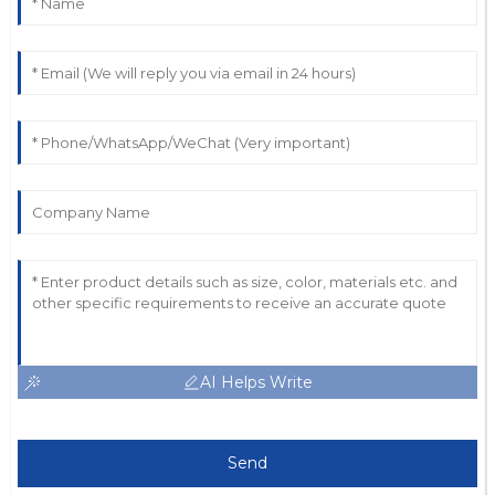
AI Helps Write
Send