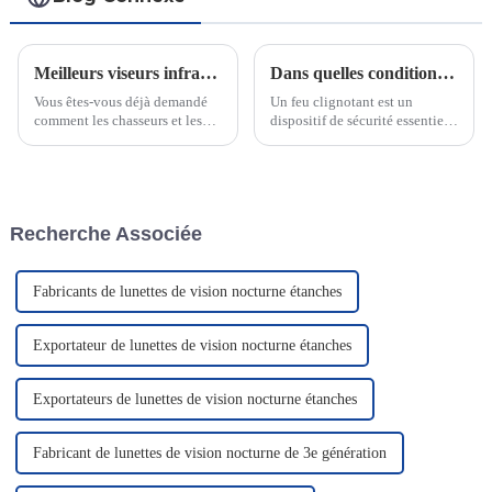
Meilleurs viseurs infrarouges pour chasseurs et professionnels de la tactique en 2025
Dans quelles conditions les lampes clignotantes peuvent-elles être utilisées ?
Vous êtes-vous déjà demandé
Un feu clignotant est un
comment les chasseurs et les
dispositif de sécurité essentiel
professionnels de la tactique
utilisé pour alerter les
voient dans l'obscurité ? Les
personnes de dangers
viseurs infrarouges le
potentiels ou de situations
permettent. Ces appareils
d'urgence. Ces feux sont
détectent les signatures
conçus pour fournir un signal
Recherche Associée
thermiques et transforment les
d'avertissement visuel.
objets invisibles en images
nettes…
Fabricants de lunettes de vision nocturne étanches
Exportateur de lunettes de vision nocturne étanches
Exportateurs de lunettes de vision nocturne étanches
Fabricant de lunettes de vision nocturne de 3e génération