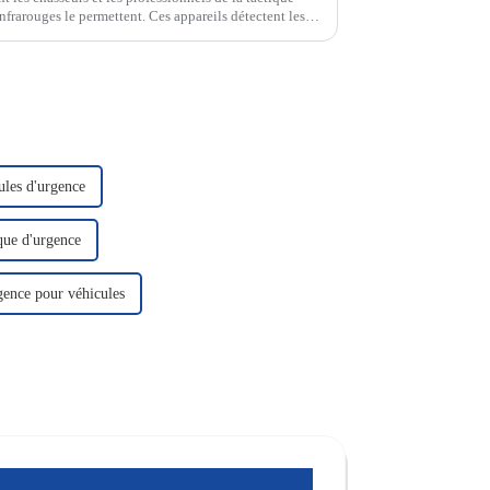
infrarouges le permettent. Ces appareils détectent les
 les objets invisibles en images nettes…
les d'urgence
que d'urgence
gence pour véhicules