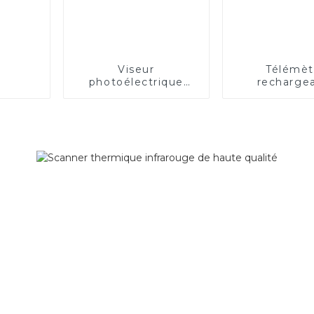
Viseur
Télémèt
photoélectrique
recharge
ouvert