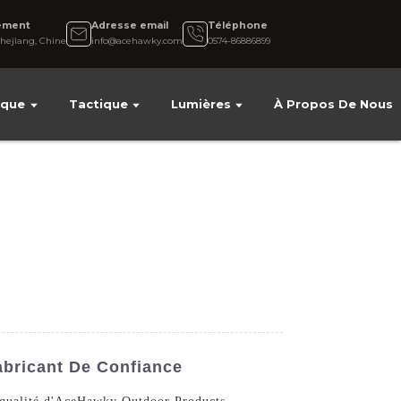
ement
Adresse email
Téléphone
hejiang, Chine
info@acehawky.com
0574-86886899
ique
Tactique
Lumières
À Propos De Nous
abricant De Confiance