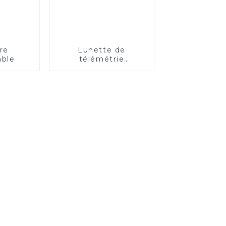
re
Lunette de
able
télémétrie
rechargeable à
longue distance