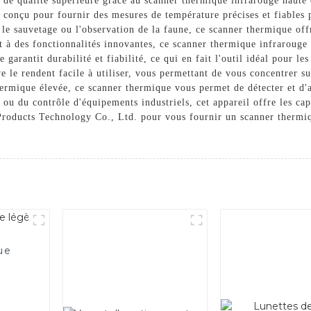
 de qualité supérieure grâce au scanner thermique infrarouge haut
 conçu pour fournir des mesures de température précises et fiables 
 le sauvetage ou l'observation de la faune, ce scanner thermique offr
t à des fonctionnalités innovantes, ce scanner thermique infrarouge
garantit durabilité et fiabilité, ce qui en fait l'outil idéal pour le
ve le rendent facile à utiliser, vous permettant de vous concentrer s
thermique élevée, ce scanner thermique vous permet de détecter et d'
 ou du contrôle d'équipements industriels, cet appareil offre les ca
roducts Technology Co., Ltd. pour vous fournir un scanner thermiq
ue