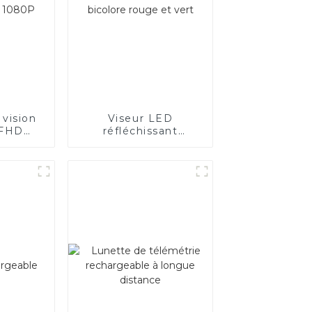
 vision
Viseur LED
 FHD
réfléchissant
P
bicolore rouge et
vert