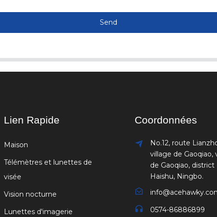
Send
Lien Rapide
Coordonnées
No.12, route Lianzh
Maison
village de Gaoqiao, v
Télémètres et lunettes de
de Gaoqiao, district
Haishu, Ningbo.
visée
info@acehawky.co
Vision nocturne
0574-86886899
Lunettes d'imagerie