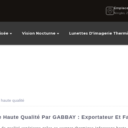
Emplac
Ningbo, Z
isée
Vision Nocturne
Lunettes D'imagerie Therm
haute qualité
 Haute Qualité Par GABBAY : Exportateur Et F