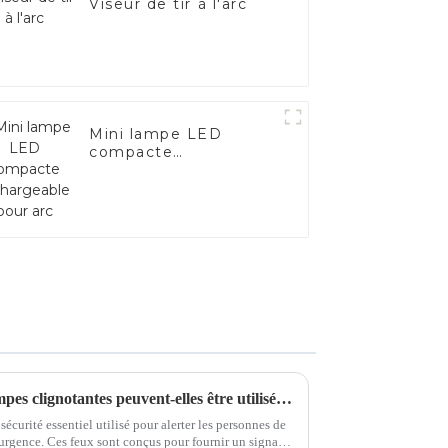
Viseur de tir à l'arc
Mini lampe LED
compacte
rechargeable pour arc
Dans quelles conditions les lampes clignotantes peuvent-elles être utilisées ?
sécurité essentiel utilisé pour alerter les personnes de
'urgence. Ces feux sont conçus pour fournir un signal