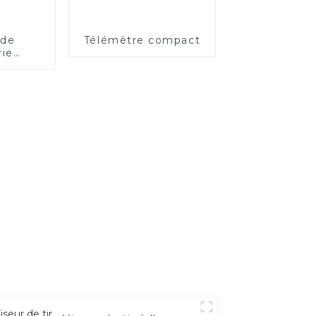
 de
Télémètre compact
rie
ble à
tance