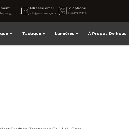
ement
Adresse email
Téléphone
hejiang, Chine
info@acehawky.com
0574-86886899
ique
Tactique
Lumières
À Propos De Nous