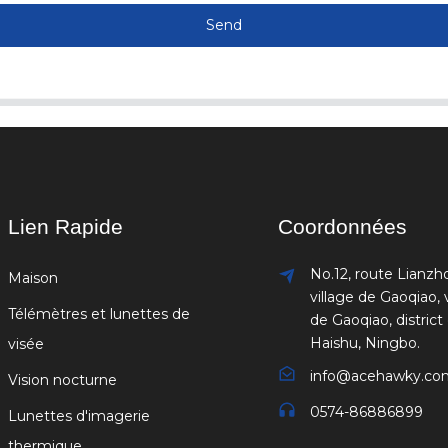
Send
Lien Rapide
Coordonnées
No.12, route Lianzh
Maison
village de Gaoqiao, v
Télémètres et lunettes de
de Gaoqiao, district
Haishu, Ningbo.
visée
info@acehawky.co
Vision nocturne
0574-86886899
Lunettes d'imagerie
thermique