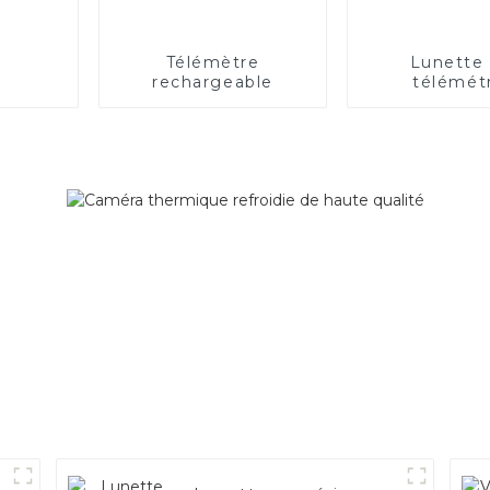
Télémètre
Lunette
rechargeable
télémét
rechargea
longue dis