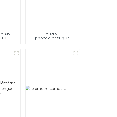
 vision
Viseur
 FHD
photoélectrique
P
ouvert