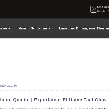
Emplac
Ningbo, Z
isée
Vision Nocturne
Lunettes D'imagerie Therm
ute qualité
aute Qualité | Exportateur Et Usine TactiGlow