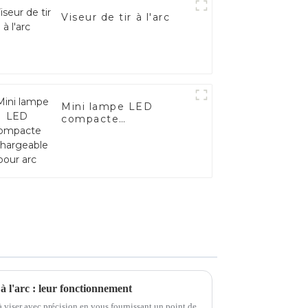
Viseur de tir à l'arc
Mini lampe LED
compacte
rechargeable pour arc
 à l'arc : leur fonctionnement
t à viser avec précision en vous fournissant un point de