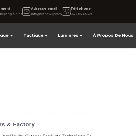
ement
Adresse email
Téléphone
hejiang, Chine
info@acehawky.com
0574-86886899
ique
Tactique
Lumières
À Propos De Nous
rs & Factory