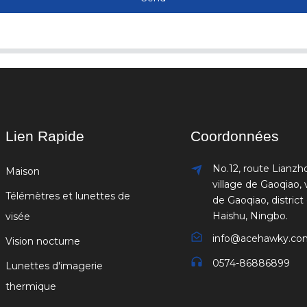
Lien Rapide
Coordonnées
No.12, route Lianzh
Maison
village de Gaoqiao, v
Télémètres et lunettes de
de Gaoqiao, district
Haishu, Ningbo.
visée
info@acehawky.co
Vision nocturne
0574-86886899
Lunettes d'imagerie
thermique