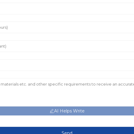
AI Helps Write
Send