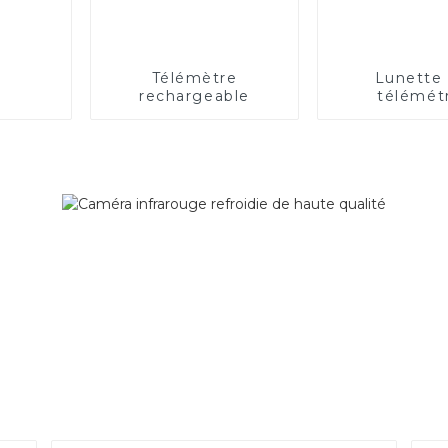
Télémètre
Lunette
rechargeable
télémét
rechargea
longue dis