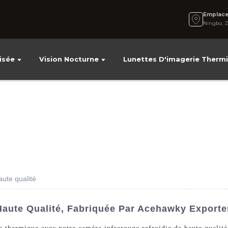
Emplac
Ningbo, Z
isée
Vision Nocturne
Lunettes D'imagerie Therm
aute qualité
Haute Qualité, Fabriquée Par Acehawky Exporte