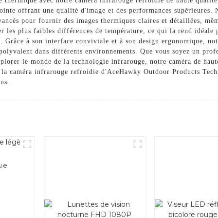
e thermique avec notre caméra infrarouge refroidie de haute qual
 pointe offrant une qualité d'image et des performances supérieures.
vancés pour fournir des images thermiques claires et détaillées, mêm
er les plus faibles différences de température, ce qui la rend idéale 
etc. Grâce à son interface conviviale et à son design ergonomique, not
 polyvalent dans différents environnements. Que vous soyez un profe
plorer le monde de la technologie infrarouge, notre caméra de haute
c la caméra infrarouge refroidie d'AceHawky Outdoor Products Tech
ons.
ue