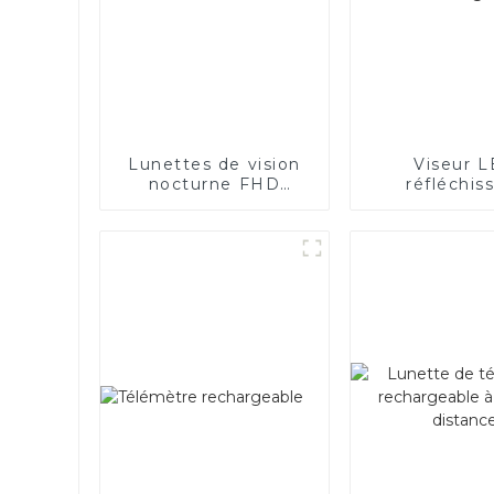
Lunettes de vision
Viseur 
nocturne FHD
réfléchis
1080P
bicolore ro
vert