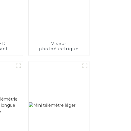
LED
Viseur
sant
photoélectrique
uge et
ouvert