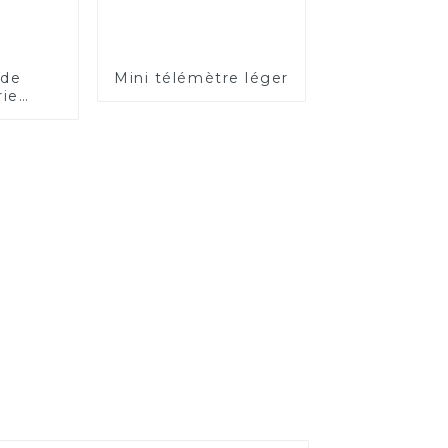
 de
Mini télémètre léger
rie
ble à
tance