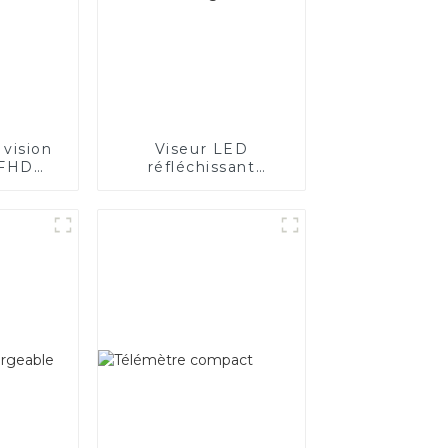
 vision
Viseur LED
 FHD
réfléchissant
P
bicolore rouge et
vert