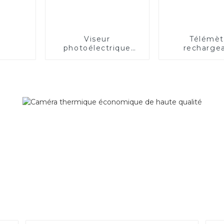
Viseur
Télémèt
photoélectrique
recharge
ouvert