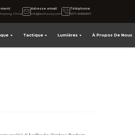
ement
Adresse email
Téléphone
hejiang, Chine
info@acehawky.com
0574-86886899
ique
Tactique
Lumières
À Propos De Nous