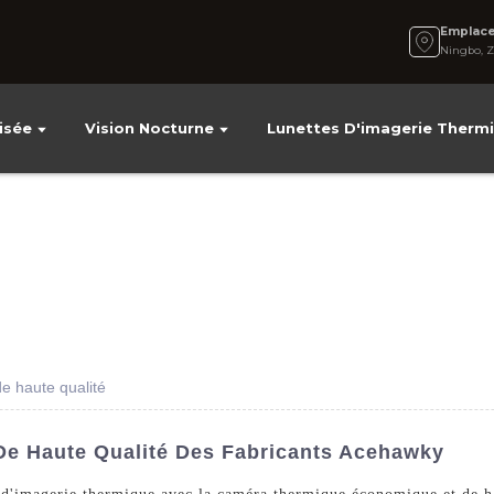
Emplac
Ningbo, Z
isée
Vision Nocturne
Lunettes D'imagerie Therm
 haute qualité
e Haute Qualité Des Fabricants Acehawky