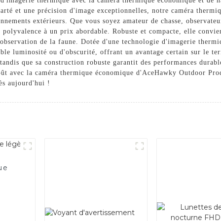
e d'imagerie thermique avec la caméra thermique économique et de 
rté et une précision d'image exceptionnelles, notre caméra thermiq
onnements extérieurs. Que vous soyez amateur de chasse, observateur
polyvalence à un prix abordable. Robuste et compacte, elle convient 
observation de la faune. Dotée d'une technologie d'imagerie thermiq
ble luminosité ou d'obscurité, offrant un avantage certain sur le ter
, tandis que sa construction robuste garantit des performances durab
 coût avec la caméra thermique économique d'AceHawky Outdoor Pro
ès aujourd'hui !
ue