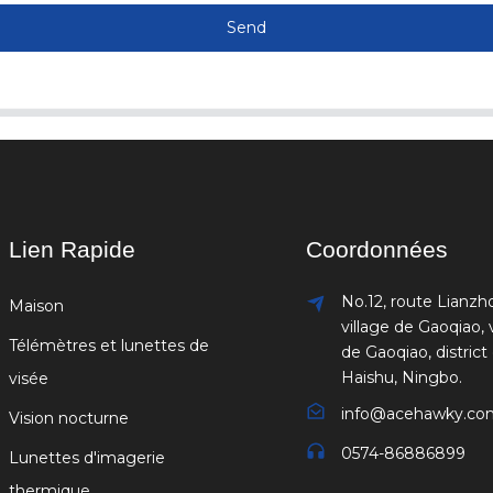
Send
Lien Rapide
Coordonnées
No.12, route Lianzh
Maison
village de Gaoqiao, v
Télémètres et lunettes de
de Gaoqiao, district
Haishu, Ningbo.
visée
info@acehawky.co
Vision nocturne
0574-86886899
Lunettes d'imagerie
thermique