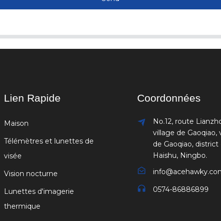
Lien Rapide
Coordonnées
No.12, route Lianzh
Maison
village de Gaoqiao, v
Télémètres et lunettes de
de Gaoqiao, district
Haishu, Ningbo.
visée
info@acehawky.co
Vision nocturne
0574-86886899
Lunettes d'imagerie
thermique