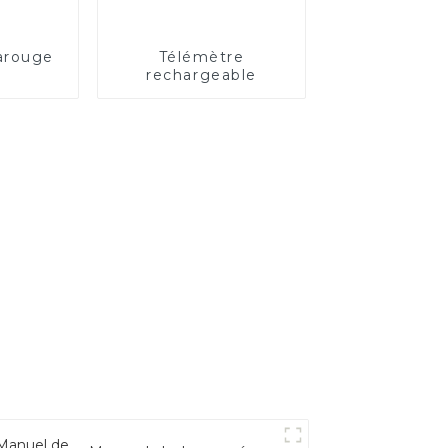
rarouge
Télémètre
e
rechargeable