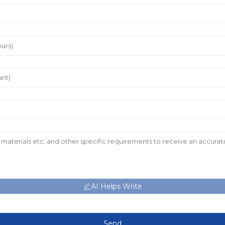
AI Helps Write
Send