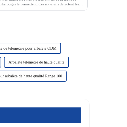
infrarouges le permettent. Ces appareils détectent les
 les objets invisibles en images nettes…
te de télémétrie pour arbalète ODM
Arbalète télémètre de haute qualité
our arbalète de haute qualité Range 100