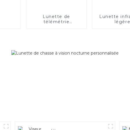
Lunette de
Lunette inf
télémétrie
légèr
rechargeable à
longue distance