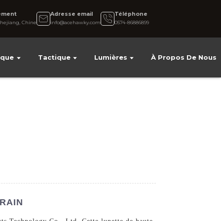
ement
Adresse email
Téléphone
hejiang, Chine
info@acehawky.com
0574-86886899
ique
Tactique
Lumières
À Propos De Nous
TRAIN