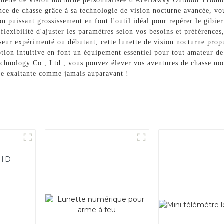
 lunette de vision nocturne personnalisée d'AceHawky Outdoor Produc
nce de chasse grâce à sa technologie de vision nocturne avancée, vo
son puissant grossissement en font l'outil idéal pour repérer le gibie
 flexibilité d'ajuster les paramètres selon vos besoins et préférence
seur expérimenté ou débutant, cette lunette de vision nocturne prop
ption intuitive en font un équipement essentiel pour tout amateur de
hnology Co., Ltd., vous pouvez élever vos aventures de chasse noct
se exaltante comme jamais auparavant !
FHD