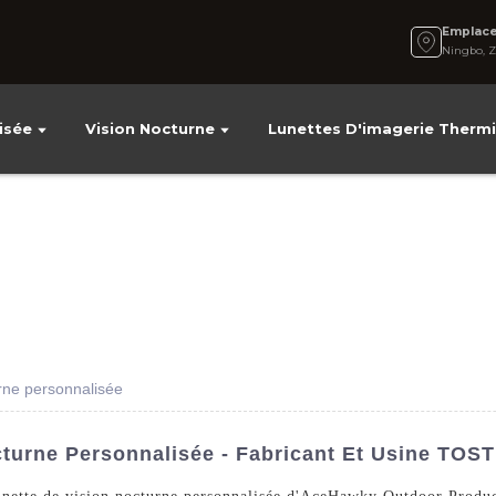
Emplac
Ningbo, Z
isée
Vision Nocturne
Lunettes D'imagerie Therm
rne personnalisée
turne Personnalisée - Fabricant Et Usine TOS