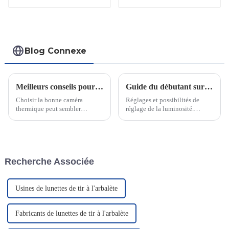
USB-C
Blog Connexe
Meilleurs conseils pour choisir la bonne caméra thermique
Guide du débutant sur les lampes de visée à LED pour le tir à l'arc
Choisir la bonne caméra
Réglages et possibilités de
thermique peut sembler
réglage de la luminosité.
complexe, mais c'est essentiel
Lorsque j'ai commencé à
pour des résultats précis.
chercher des éclairages LED, le
Saviez-vous que la résolution
réglage de la luminosité était
et la sensibilité ont un impact
primordial. Il ne faut pas une
direct sur la clarté et la
lumière trop faible…
Recherche Associée
température de l'image ?
Usines de lunettes de tir à l'arbalète
Fabricants de lunettes de tir à l'arbalète