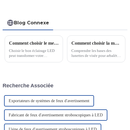
Blog Connexe
Comment choisir le meilleur éclairage LED
Comment choisir la meilleure lunette de visée pour arbalète avec télémètre pour une précision accrue à la chasse à l'arc ?
Choisir le bon éclairage LED
Comprendre les bases des
peut transformer votre
lunettes de visée pour arbalètes
expérience de tir en conditions
avec télémètre. Pour améliorer
de faible luminosité. Une mini-
la précision de la chasse à l'arc,
lampe bien conçue améliore la
une lunette de visée pour
visibilité en éclairant la fibre
arbalète avec télémètre joue un
optique de votre lunette.
rôle crucial. Mais en quoi
Recherche Associée
consiste exactement cette
technologie ?
Exportateurs de systèmes de feux d'avertissement
Fabricant de feux d'avertissement stroboscopiques à LED
Usine de feux d'avertissement stroboscopiques à LED