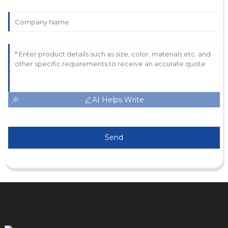
AI Helps Write
Send