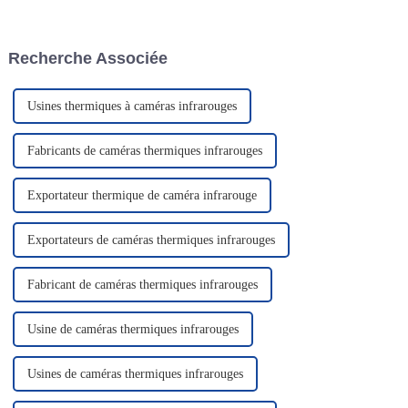
potentiels ou de situations
confiance et garantit une
d'urgence. Ces feux sont
précision constante. Une
conçus pour fournir un signal
lunette bien calibrée vous
Recherche Associée
d'avertissement visuel.
permet d'atteindre vos cibles…
Usines thermiques à caméras infrarouges
Fabricants de caméras thermiques infrarouges
Exportateur thermique de caméra infrarouge
Exportateurs de caméras thermiques infrarouges
Fabricant de caméras thermiques infrarouges
Usine de caméras thermiques infrarouges
Usines de caméras thermiques infrarouges