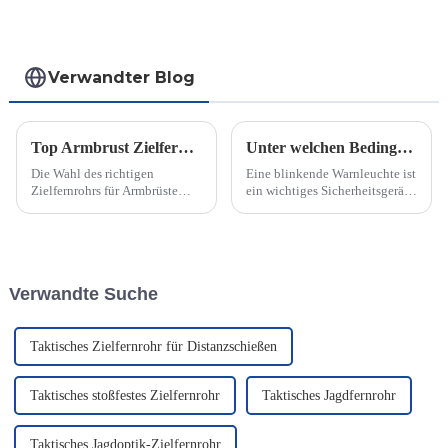
Verwandter Blog
Top Armbrust Zielfernrohre für die Jagd im Vergleich
Unter welchen Bedingungen können Blink- und Warnlampen eingesetzt werden?
Die Wahl des richtigen
Eine blinkende Warnleuchte ist
Zielfernrohrs für Armbrüste
ein wichtiges Sicherheitsgerät,
kann Ihr Jagderlebnis
das Personen auf mögliche
verändern. Zu den Top-
Gefahren oder Notsituationen
Optionen zählt das Vortex
aufmerksam macht. Diese
Crossfire II, das sich durch
Leuchten dienen als visuelles
seine außergewöhnliche
Warnsignal.
Verwandte Suche
Klarheit und Langlebigkeit
auszeichnet. Das Ravin 45...
Taktisches Zielfernrohr für Distanzschießen
Taktisches stoßfestes Zielfernrohr
Taktisches Jagdfernrohr
Taktisches Jagdoptik-Zielfernrohr