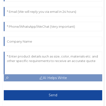
AI Helps Write
Send