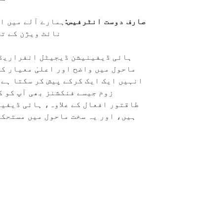
صارف دوست انٹرفیس:
ہمارے آلے میں ا
نائٹ ویژن کے تج
ہائی ڈیفینیشن ڈیجیٹل انفراریڈ 
ماحول میں واضح اور اعلیٰ معیار کی
انہیں ایک ایک کرکے پیش کر سکتا ہے،
زوم جیسے فنکشنز بھی آپ کو 
طاقتور افعال کے علاوہ، ہائی ڈیفی
ہیں، اور یہ سخت ماحول میں مستحکم