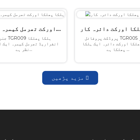
ہلکا پھلکا اورکت تھرمل کیمرہ دستی
پروڈکٹ پروفائل TGR005 سیریز
جنرل TGR009 ہلک
ھلکا اورکت دائرہ ایک ہلکا
انفراریڈ تھرمل کیمرہ ایک ا
پھلکا ہے ...
نظر ہے...
مزید پڑھیں