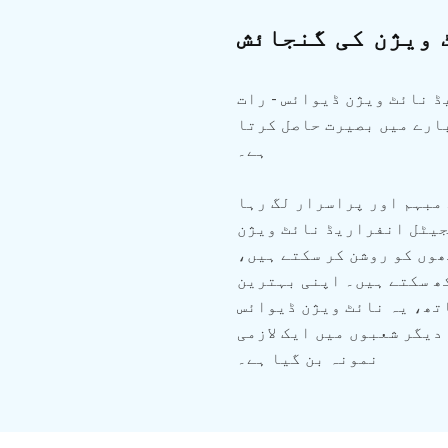
 ویژن کی گنجائش
 نائٹ ویژن ڈیوائس - رات
بارے میں بصیرت حاصل کرتا
ہے۔
مبہم اور پراسرار لگ رہا
جیٹل انفراریڈ نائٹ ویژن
وں کو روشن کر سکتے ہیں،
کھ سکتے ہیں۔ اپنی بہترین
تھ، یہ نائٹ ویژن ڈیوائس
دیگر شعبوں میں ایک لازمی
نمونہ بن گیا ہے۔