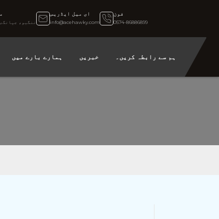
فون
ای میل ایڈریس
م
0574-86886899
info@acehawky.com
ننگبو، جیانگ، 
ہم سے رابطہ کریں۔
خبریں
ہمارے بارے میں