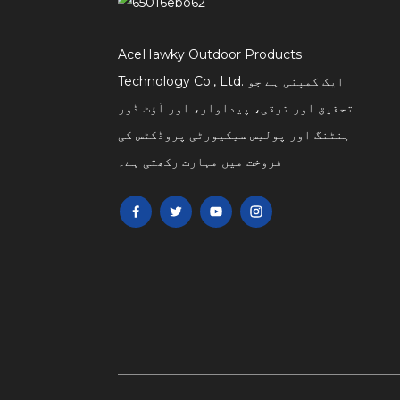
AceHawky Outdoor Products
Technology Co., Ltd. ایک کمپنی ہے جو
تحقیق اور ترقی، پیداوار، اور آؤٹ ڈور
ہنٹنگ اور پولیس سیکیورٹی پروڈکٹس کی
فروخت میں مہارت رکھتی ہے۔