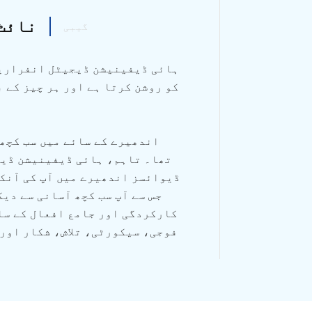
نائٹ
گیبی
ہائی ڈیفینیشن ڈیجیٹل انفراریڈ
کو روشن کرتا ہے اور ہر چیز کے 
اندھیرے کے سائے میں سب کچھ 
تھا۔ تاہم، ہائی ڈیفینیشن ڈی
ڈیوائسز اندھیرے میں آپ کی آنکھ
جس سے آپ سب کچھ آسانی سے دی
کارکردگی اور جامع افعال کے سا
فوجی، سیکورٹی، تلاش، شکار اور 