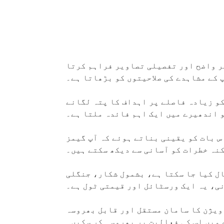
ر واضح اور تفصیلی تصاویر فراہم کرتا
پ کے مشاہدے کی صلاحیتوں کو بڑھاتا ہے۔
کو زیادہ فاصلے پر اہداف کا پتہ لگانے
و اندھیرے میں ایک اہم فائدہ ملتا ہے۔
س بات کو یقینی بناتے ہوئے کہ آپ گیمز
نہ خطرات کو آسانی سے دیکھ سکتے ہیں۔
ل کیا جا سکتا ہے، بشمول شکار، جنگلی
ی، یہ ایک ورسٹائل اور قیمتی ٹول ہے۔
ویژن کا سامان مستقل اور قابل بھروسہ
 میں اس کی فعالیت پر بھروسہ کر سکیں۔