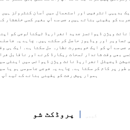
یک بدیہی انٹرفیس اور استعمال میں آسان کنٹرولز ہیں ج
ربے کو یقینی بناتے ہیں، جس سے آپ بغیر کسی خلفشار کے
نائٹ ویژن ڈیوائسز جدید انفراریڈ ٹیکنالوجی کو اپنات
 تصاویر اور ویڈیوز حاصل کر سکتے ہیں۔ چاہے یہ فاصلے ک
 جس سے آپ کو ایک خوبصورت نظارہ مل سکتا ہے۔ ایک ہی و
کسی بھی وقت شاندار لمحات ریکارڈ کرنے اور ناقابل فرا
نیشن ڈیجیٹل انفراریڈ نائٹ ویژن ڈیوائس میں اینٹی سی
 طور پر کام کر سکتا ہے۔ چاہے یہ فوجی جاسوسی ہو یا س
ہموار پیش رفت کو یقینی بنانے کے لیے آپ 
پروڈکٹ شو
گیبی