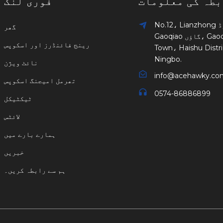
بطہ کی معلومات
فوری لنک
No.12، Lianzhong روڈ،
گھر
Gaoqiao گاؤں، Gaoqiao
رینج فائنڈرز اور اسکوپس
Town، Haishu Distri
Ningbo.
نائٹ ویژن
info@acehawky.co
تھرمل امیجنگ اسکوپس
0574-86886899
ٹیکٹیکل
لائٹس
ہمارے بارے میں
خبریں
ہم سے رابطہ کریں۔