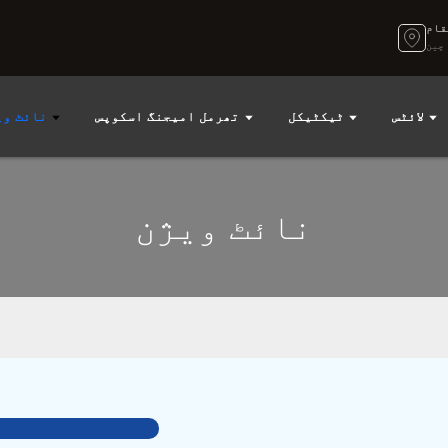
قام
چین
لائٹس
ٹیکٹیکل
تھرمل امیجنگ اسکوپس
نائٹ وی
نائٹ ویژن