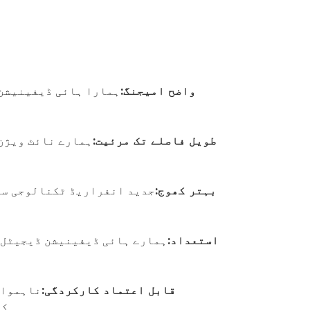
واضح امیجنگ:
ہمارا ہائی ڈیفینیشن 
طویل فاصلے تک مرئیت:
ہمارے نائٹ ویژن 
بہتر کھوج:
جدید انفراریڈ ٹکنالوجی سے 
استعداد:
ہمارے ہائی ڈیفینیشن ڈیجیٹل 
قابل اعتماد کارکردگی:
ناہموار
کا