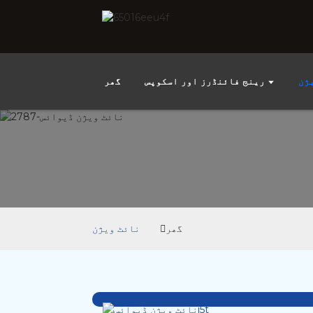
ژن
رینج فائنڈرز اور اسکوپس
گھر
گھر
نائٹ ویژن