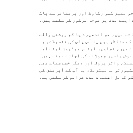
و بغیر کسی رکاوٹ اور پریشانی سے پاک
 اپنے ہدف پر توجہ مرکوز کر سکتے ہیں۔
ے ہیں، جو اندھیرے یا کم روشنی والے
ے مناظر ہوں یا آس پاس کی تفصیلات، یہ
قت میں، تصاویر لینے، ویڈیوز لینے اور
موش یادیں چھوڑنے کی اجازت دیتے ہیں۔
سمک، واٹر پروف اور دیگر خصوصیات بھی
یکیورٹی مانیٹرنگ، یہ آپ کے آپریشن کی
کو قابل اعتماد مدد فراہم کر سکتی ہے۔