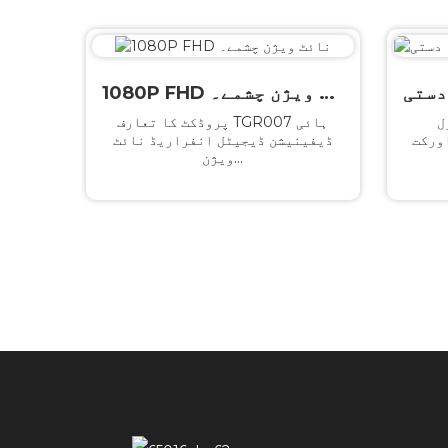
1080P FHD نائٹ ویژن چشمے۔
ا پھلکا
پروڈکٹ کا تعارف TGR007 ہائی
ورکت
ڈیفینیشن ڈیجیٹل انفراریڈ نائٹ
ویژن...