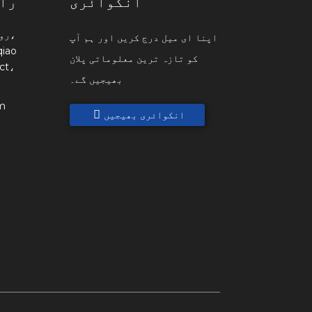
انکوائری
را
اپنا ای میل درج کریں اور ہم آپ
کو تازہ ترین معلوماتی پلان
ct،
بھیجیں گے۔
m
انکوائری بھیجیں