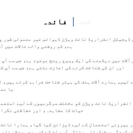
فائدہ
گیبی
ڈیجیٹل انفراریڈ نائٹ ویژن ڈیوائس غیر معمولی طور پ
ہے، کم روشنی والے حالات میں آ
آلات میں دیکھنے کی ایک وسیع رینج موجود ہے، جس سے آپ 
اور ان کی شناخت کرنے کی اجازت ملتی ہے، جس سے آپ ک
لیس، ہمارے آلات ہدف کی بہتر شناخت فراہم کرتے ہیں، ا
یا ممک
انفراریڈ نائٹ ویژن کو مختلف سرگرمیوں کے لیے استعما
حیات کا مشاہدہ، اور حفاظتی نگران
 بیرونی استعمال کے لیے ڈیزائن کیا گیا، ہمارا نائٹ 
رکردگی پیش کرتا ہے تاکہ آپ رات کے کسی بھی منظر نامے