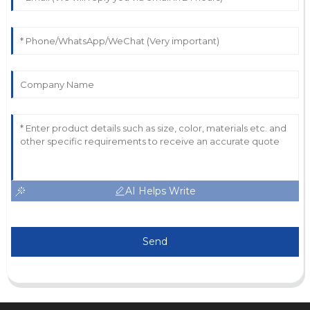
AI Helps Write
Send