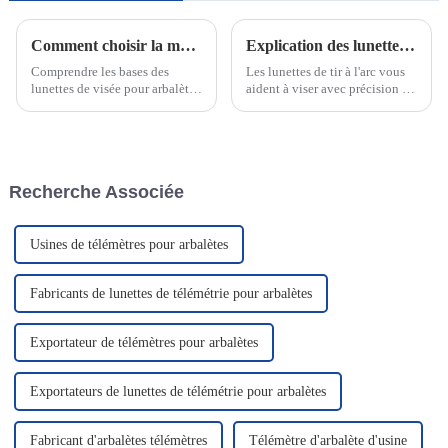
Comment choisir la meilleure lunette de visée pour arbalète avec télémètre pour une précision accrue à la chasse à l'arc ?
Explication des lunettes de tir à l'arc : leur fonctionnement
Comprendre les bases des
Les lunettes de tir à l'arc vous
lunettes de visée pour arbalètes
aident à viser avec précision en
avec télémètre. Pour améliorer
vous fournissant un point de
la précision de la chasse à l'arc,
référence visuel clair. Elles
une lunette de visée pour
guident votre concentration et
arbalète avec télémètre joue un
facilitent l'alignement de votre
rôle crucial. Mais en quoi
tir avec la cible. Elles
Recherche Associée
consiste exactement cette
utilisent…
technologie ?
Usines de télémètres pour arbalètes
Fabricants de lunettes de télémétrie pour arbalètes
Exportateur de télémètres pour arbalètes
Exportateurs de lunettes de télémétrie pour arbalètes
Fabricant d'arbalètes télémètres
Télémètre d'arbalète d'usine