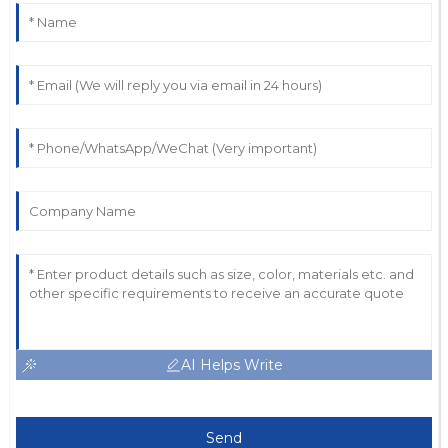
AI Helps Write
Send