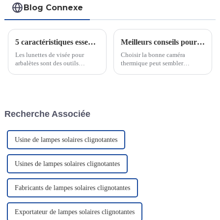
Blog Connexe
5 caractéristiques essentielles des lunettes de visée pour arbalètes de qualité supérieure pour la chasse de précision
Meilleurs conseils pour choisir la bonne caméra thermique
Les lunettes de visée pour
Choisir la bonne caméra
arbalètes sont des outils
thermique peut sembler
essentiels pour les chasseurs,
complexe, mais c'est essentiel
améliorant considérablement
pour des résultats précis.
leur précision et leur exactitude
Saviez-vous que la résolution
lors du tir. Il a été démontré que
et la sensibilité ont un impact
leur utilisation améliore…
direct sur la clarté et la
Recherche Associée
température de l'image ?
Usine de lampes solaires clignotantes
Usines de lampes solaires clignotantes
Fabricants de lampes solaires clignotantes
Exportateur de lampes solaires clignotantes