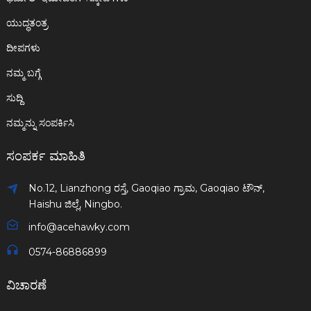
ಯುದ್ಧತಂತ್ರ
ದೀಪಗಳು
ನಮ್ಮ ಬಗ್ಗೆ
ಸುದ್ದಿ
ನಮ್ಮನ್ನು ಸಂಪರ್ಕಿಸಿ
ಸಂಪರ್ಕ ಮಾಹಿತಿ
No.12, Lianzhong ರಸ್ತೆ, Gaoqiao ಗ್ರಾಮ, Gaoqiao ಟೌನ್,
Haishu ಜಿಲ್ಲೆ, Ningbo.
info@acehawky.com
0574-86886899
ವಿಚಾರಣೆ