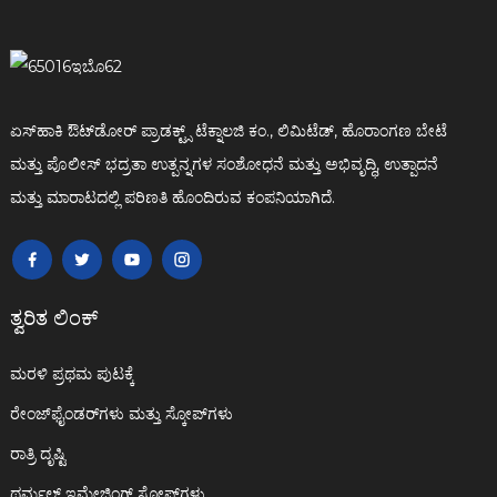
ಏಸ್‌ಹಾಕಿ ಔಟ್‌ಡೋರ್ ಪ್ರಾಡಕ್ಟ್ಸ್ ಟೆಕ್ನಾಲಜಿ ಕಂ., ಲಿಮಿಟೆಡ್, ಹೊರಾಂಗಣ ಬೇಟೆ
ಮತ್ತು ಪೊಲೀಸ್ ಭದ್ರತಾ ಉತ್ಪನ್ನಗಳ ಸಂಶೋಧನೆ ಮತ್ತು ಅಭಿವೃದ್ಧಿ, ಉತ್ಪಾದನೆ
ಮತ್ತು ಮಾರಾಟದಲ್ಲಿ ಪರಿಣತಿ ಹೊಂದಿರುವ ಕಂಪನಿಯಾಗಿದೆ.
ತ್ವರಿತ ಲಿಂಕ್
ಮರಳಿ ಪ್ರಥಮ ಪುಟಕ್ಕೆ
ರೇಂಜ್‌ಫೈಂಡರ್‌ಗಳು ಮತ್ತು ಸ್ಕೋಪ್‌ಗಳು
ರಾತ್ರಿ ದೃಷ್ಟಿ
ಥರ್ಮಲ್ ಇಮೇಜಿಂಗ್ ಸ್ಕೋಪ್‌ಗಳು