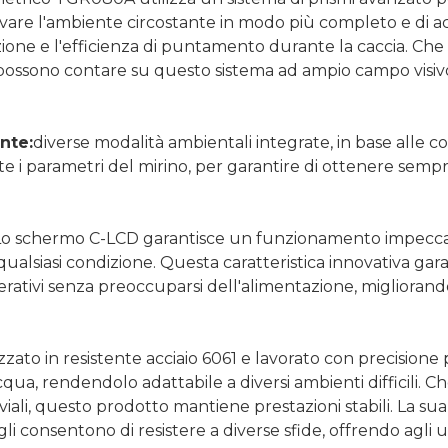
are l'ambiente circostante in modo più completo e di acq
zione e l'efficienza di puntamento durante la caccia. Che s
ti possono contare su questo sistema ad ampio campo visi
nte:
diverse modalità ambientali integrate, in base alle co
 parametri del mirino, per garantire di ottenere sempre i
Lo schermo C-LCD garantisce un funzionamento impeccabi
ualsiasi condizione. Questa caratteristica innovativa garan
tivi senza preoccuparsi dell'alimentazione, migliorando la
ato in resistente acciaio 6061 e lavorato con precisione 
qua, rendendolo adattabile a diversi ambienti difficili. Che 
viali, questo prodotto mantiene prestazioni stabili. La su
 consentono di resistere a diverse sfide, offrendo agli u