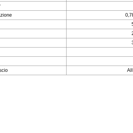
r
azione
0,78
scio
Al