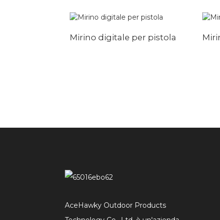
Mirino digitale per pistola
Miri
AceHawky Outdoor Products