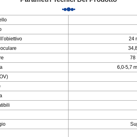
llo
o
l'obiettivo
24 
 oculare
34,8
re
78 
ta
6,0-5,7 m
FOV)
e
a
ibili
gio
Su