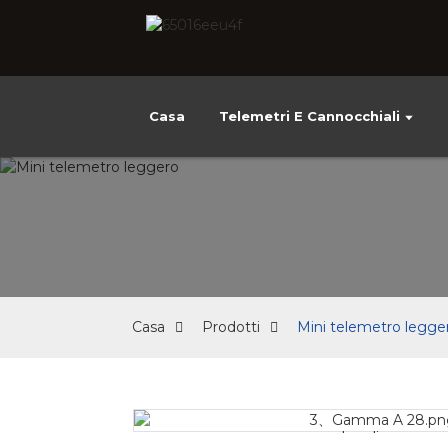
Casa
Telemetri E Cannocchiali
Casa
Prodotti
Mini telemetro legge
Loading...
Loading...