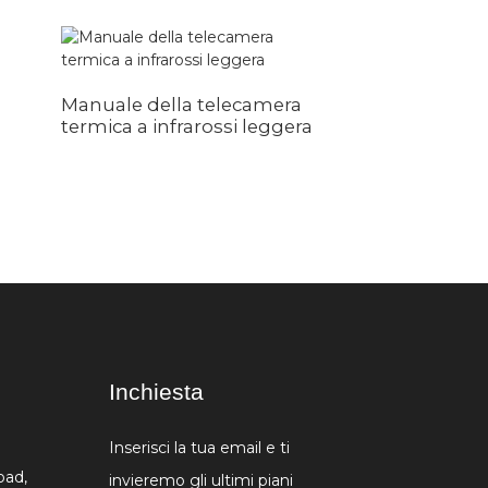
Manuale della telecamera
Cannocchiale
termica a infrarossi leggera
puntamento ri
lunga distanz
Inchiesta
Inserisci la tua email e ti
oad,
invieremo gli ultimi piani