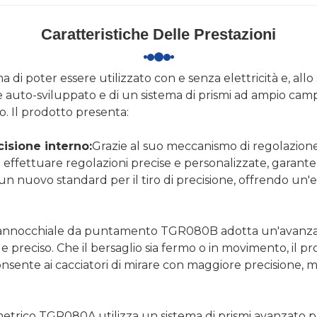
Caratteristiche Delle Prestazioni
 di poter essere utilizzato con e senza elettricità e, all
e auto-sviluppato e di un sistema di prismi ad ampio ca
o. Il prodotto presenta:
isione interno:
Grazie al suo meccanismo di regolazione
effettuare regolazioni precise e personalizzate, garanten
un nuovo standard per il tiro di precisione, offrendo un'e
cannocchiale da puntamento TGR080B adotta un'avanzata 
e preciso. Che il bersaglio sia fermo o in movimento, il pr
sente ai cacciatori di mirare con maggiore precisione, migl
metrico TGR080A utilizza un sistema di prismi avanzato pe