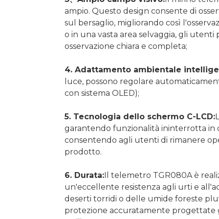
ampio. Questo design consente di osserv
sul bersaglio, migliorando così l'osserva
o in una vasta area selvaggia, gli uten
osservazione chiara e completa;
4. Adattamento ambientale intellige
luce, possono regolare automaticamente i
con sistema OLED);
5. Tecnologia dello schermo C-LCD:
garantendo funzionalità ininterrotta in q
consentendo agli utenti di rimanere opera
prodotto.
6. Durata:
Il telemetro TGR080A è realizz
un'eccellente resistenza agli urti e all'ac
deserti torridi o delle umide foreste plu
protezione accuratamente progettate gli