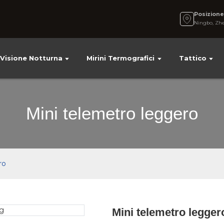
Posizion
Ningbo, Zhe
Visione Notturna
Mirini Termografici
Tattico
Mini telemetro leggero
ro
Mini telemetro legger
Loading.
Loading.