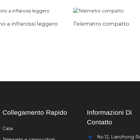
no a infrarossi leggero
Telemetro compatto
Collegamento Rapido
Informazioni Di
Contatto
Casa
No.12, Lianzhong R
Telemetri e cannocchiali