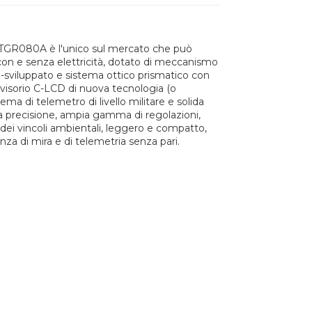
TGR080A è l'unico sul mercato che può
on e senza elettricità, dotato di meccanismo
o-sviluppato e sistema ottico prismatico con
visorio C-LCD di nuova tecnologia (o
a di telemetro di livello militare e solida
a precisione, ampia gamma di regolazioni,
so dei vincoli ambientali, leggero e compatto,
enza di mira e di telemetria senza pari.