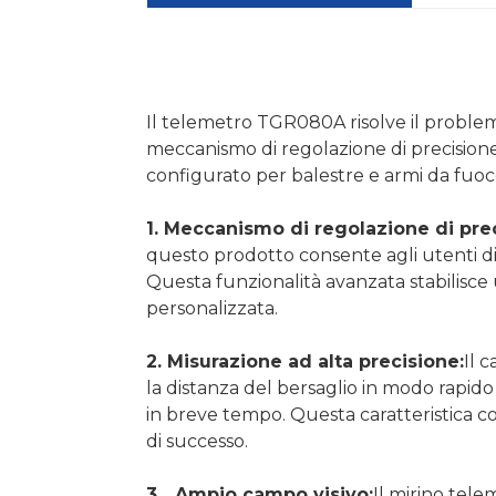
Il telemetro TGR080A risolve il problema
meccanismo di regolazione di precision
configurato per balestre e armi da fuoc
1. Meccanismo di regolazione di prec
questo prodotto consente agli utenti di 
Questa funzionalità avanzata stabilisce 
personalizzata.
2. Misurazione ad alta precisione:
Il 
la distanza del bersaglio in modo rapido 
in breve tempo. Questa caratteristica con
di successo.
3、Ampio campo visivo:
Il mirino tele