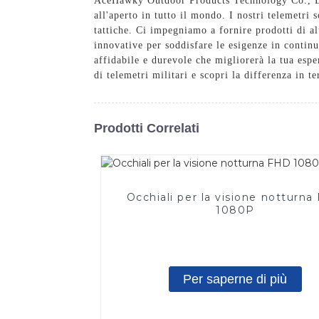
AceHawky Outdoor Products Technology Co., Ltd. 
all'aperto in tutto il mondo. I nostri telemetri 
tattiche. Ci impegniamo a fornire prodotti di al
innovative per soddisfare le esigenze in contin
affidabile e durevole che migliorerà la tua esp
di telemetri militari e scopri la differenza in t
Prodotti Correlati
Occhiali per la visione notturn
1080P
Per saperne di più