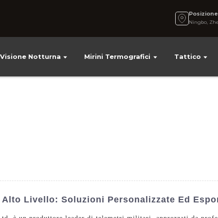
Posizion
Ningbo, Zhe
Visione Notturna
Mirini Termografici
Tattico
i Alto Livello: Soluzioni Personalizzate Ed Espo