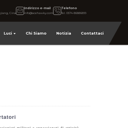
e
Indirizzo e-mail
Telefono
jiang, Cina
info@acehawky.com
Tel. 0574-86886899
Luci
Chi Siamo
Notizia
Contattaci
rtatori