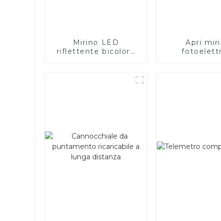
Mirino LED
Apri mir
riflettente bicolore
fotoelett
rosso e verde