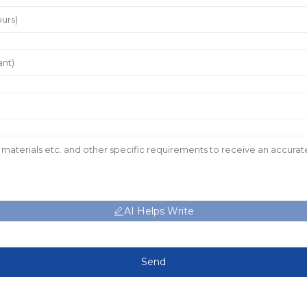
AI Helps Write
Send