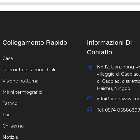
Collegamento Rapido
Informazioni Di
Contatto
Casa
No.12, Lianzhong R
Telemetri e cannocchiali
villaggio di Gaoqiao,
Visione notturna
di Gaoqiao, distretto
Haishu, Ningbo.
Mirini termografici
info@acehawky.co
Tattico
Tel. 0574-8688689
Luci
Chi siamo
Notizia