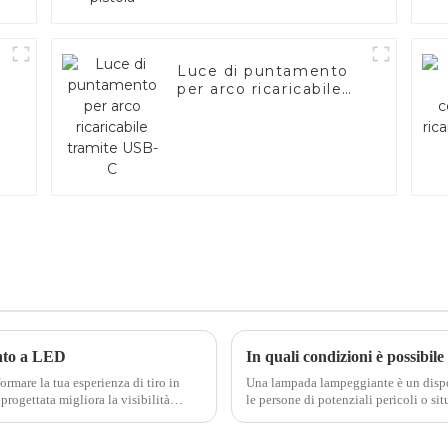
Luce di puntamento
per arco ricaricabile
tramite USB-C
ento a LED
In quali condizioni è possibil
rmare la tua esperienza di tiro in
Una lampada lampeggiante è un dispos
rogettata migliora la visibilità
le persone di potenziali pericoli o s
per fornire un segnale visivo di avver