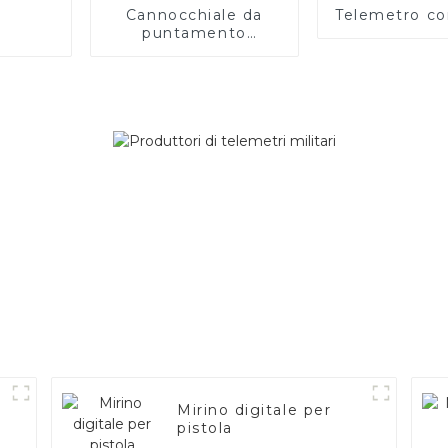
Cannocchiale da
Telemetro c
puntamento
ricaricabile a lunga
distanza
Mirino digitale per
pistola