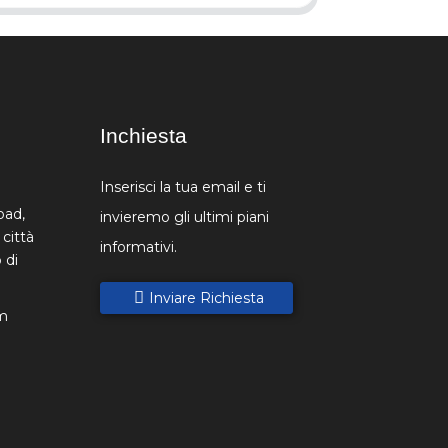
Inchiesta
Inserisci la tua email e ti
oad,
invieremo gli ultimi piani
 città
informativi.
 di
Inviare Richiesta
m
9