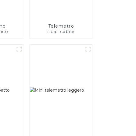
ino
Telemetro
rico
ricaricabile