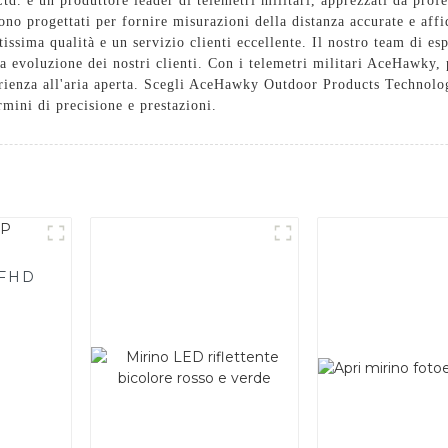
è un produttore leader di telemetri militari, apprezzati da professi
sono progettati per fornire misurazioni della distanza accurate e aff
tissima qualità e un servizio clienti eccellente. Il nostro team di es
ua evoluzione dei nostri clienti. Con i telemetri militari AceHawky,
erienza all'aria aperta. Scegli AceHawky Outdoor Products Technolog
ermini di precisione e prestazioni.
a FHD