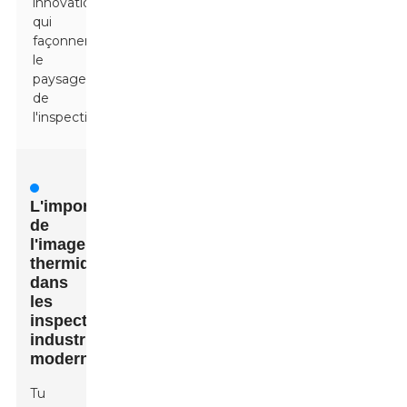
innovations
qui
façonnent
le
paysage
de
l'inspection
L'importance
de
l'imagerie
thermique
dans
les
inspections
industrielles
modernes
Tu