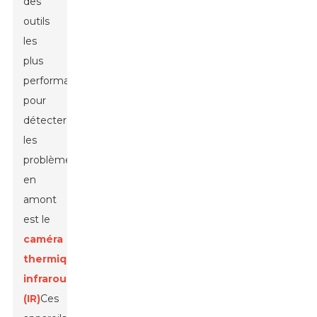
des
outils
les
plus
performants
pour
détecter
les
problèmes
en
amont
est le
caméra
thermique
infrarouge
(IR)
Ces