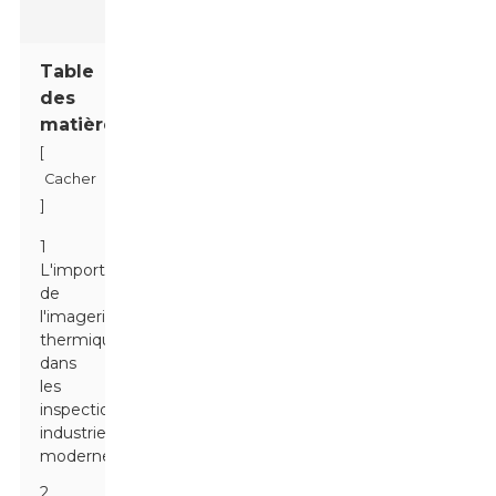
Table
des
matières
[
Cacher
]
1
L'importance
de
l'imagerie
thermique
dans
les
inspections
industrielles
modernes
2