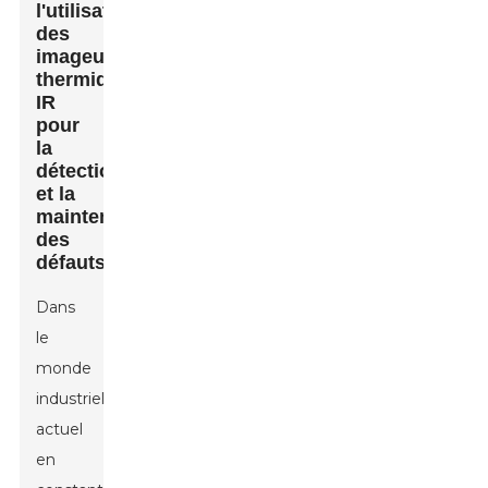
l'utilisation
des
imageurs
thermiques
IR
pour
la
détection
et la
maintenance
des
défauts
Dans
le
monde
industriel
actuel
en