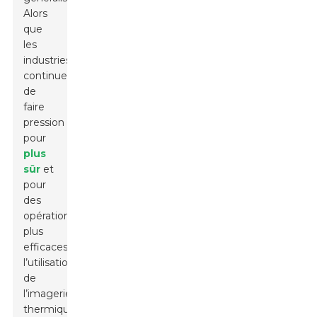
Alors
que
les
industries
continuent
de
faire
pression
pour
plus
sûr
et
pour
des
opérations
plus
efficaces,
l’utilisation
de
l’imagerie
thermique