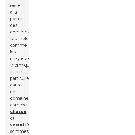
rester
à la
pointe
des
dernières
technologies,
comme
les
imageurs
thermiques
IR, en
particulier
dans
des
domaines
comme
chasse
et
sécurité
Nous
sommes