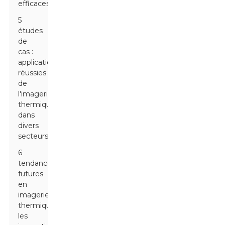
efficaces
5
études
de
cas :
applications
réussies
de
l'imagerie
thermique
dans
divers
secteurs
6
tendances
futures
en
imagerie
thermique :
les