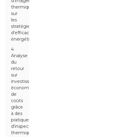
d'imagerie
thermique
sur
les
stratégies
d'efficacité
énergétique
4
Analyse
du
retour
sur
investissement :
économies
de
coûts
grâce
à des
pratiques
d'inspection
thermique