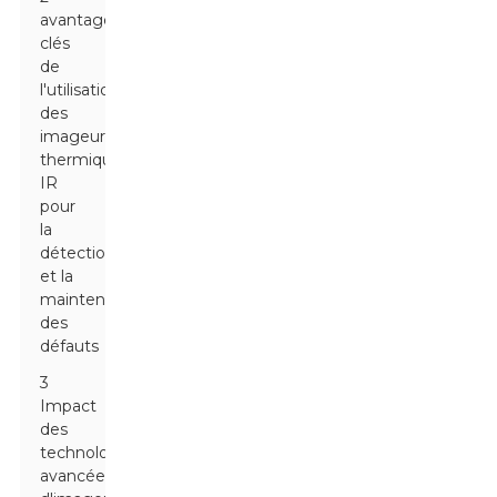
avantages
clés
de
l'utilisation
des
imageurs
thermiques
IR
pour
la
détection
et la
maintenance
des
défauts
3
Impact
des
technologies
avancées