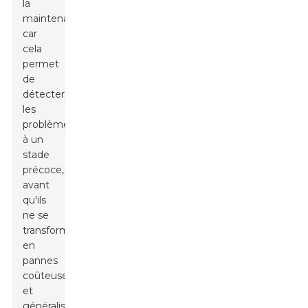
la
maintenance,
car
cela
permet
de
détecter
les
problèmes
à un
stade
précoce,
avant
qu'ils
ne se
transforment
en
pannes
coûteuses
et
généralisées.