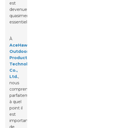
est
devenue
quasiment
essentielle.
À
AceHawky
Outdoor
Products
Technology
Co.,
Ltd.
,
nous
comprenons
parfaitement
à quel
point il
est
important
de