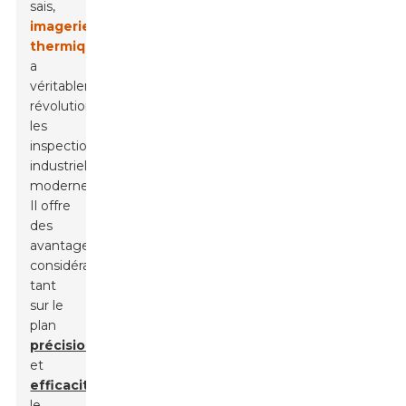
sais,
imagerie
thermique
a
véritablement
révolutionné
les
inspections
industrielles
modernes.
Il offre
des
avantages
considérables,
tant
sur le
plan
précision
et
efficacité
Dans
le