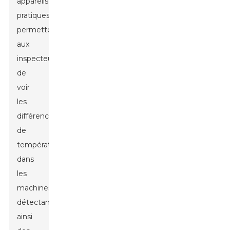
appareils
pratiques
permettent
aux
inspecteurs
de
voir
les
différences
de
température
dans
les
machines,
détectant
ainsi