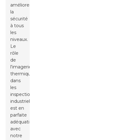
améliorer
la
sécurité
à tous
les
niveaux.
Le
rôle
de
l'imagerie
thermique
dans
les
inspections
industrielles
est en
parfaite
adéquation
avec
notre