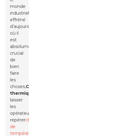
monde
industriel
effréné
d’aujourd’hui,
où il
est
absolument
crucial
de
bien
faire
les
choses,
Caméra
thermique
s
laisser
les
opérateurs
repérer
changements
de
température