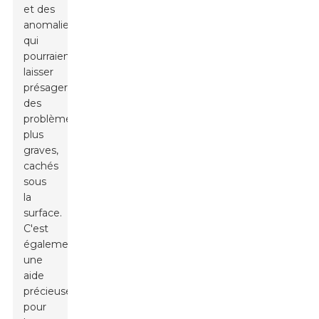
et des
anomalies
qui
pourraient
laisser
présager
des
problèmes
plus
graves,
cachés
sous
la
surface.
C'est
également
une
aide
précieuse
pour