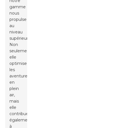
notre
gamme
nous
propulse
au
niveau
supérieur.
Non
seulement
elle
optimise
les
aventures
en
plein
air,
mais
elle
contribue
également
à