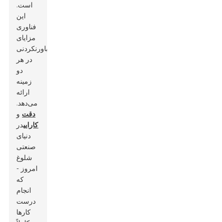
است.
این
فناوری
مزایای
باورنکردنی
در هر
دو
زمینه
ارائه
می‌دهد.
دقت
و
کارایی
در
دنیای
صنعتی
شلوغ
امروز -
که
انجام
درست
کارها