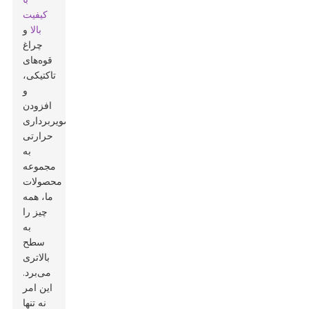
کیفیت
بالا
و
چراغ
قوه‌های
تاکتیکی،
و
افزودن
تصویربرداری
حرارتی
به
مجموعه
محصولات
ما، همه
چیز را
به
سطح
بالاتری
می‌برد.
این امر
نه تنها