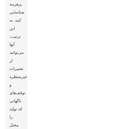
پرهزینه
شناسایی
کنند. به
این
ترتیب،
آنها
می‌توانند
از
تعمیرات
غیرمنتظره
و
توقف‌های
ناگهانی
که تولید
را
مختل