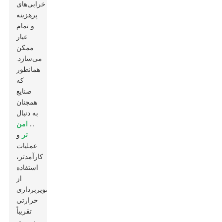
خرابی‌های
پرهزینه
و تمام
عیار
ممکن
می‌سازد.
همانطور
که
صنایع
همچنان
به دنبال
...
امن
تر
و
عملیات
کارآمدتر،
استفاده
از
تصویربرداری
حرارتی
تقریباً