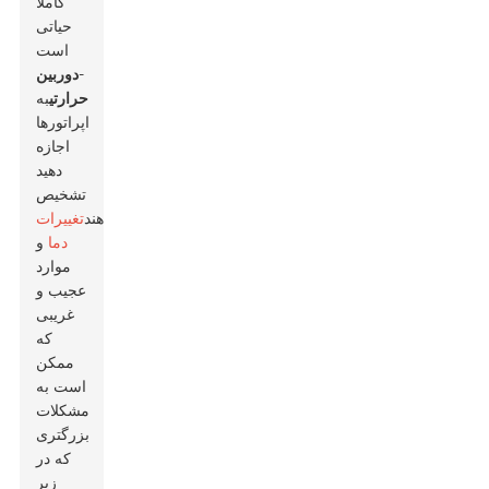
کاملاً
حیاتی
است
-
دوربین
حرارتی
به
اپراتورها
اجازه
دهید
تشخیص
دهند
تغییرات
دما
و
موارد
عجیب و
غریبی
که
ممکن
است به
مشکلات
بزرگتری
که در
زیر