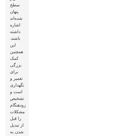
سطح
پنهان
شده‌اند
اشاره
داشته
باشند.
این
همچنین
کمک
بزرگی
برای
تعمیر و
نگهداری
است و
تشخیص
زودهنگام
مشکلات
را قبل
از تبدیل
شدن به