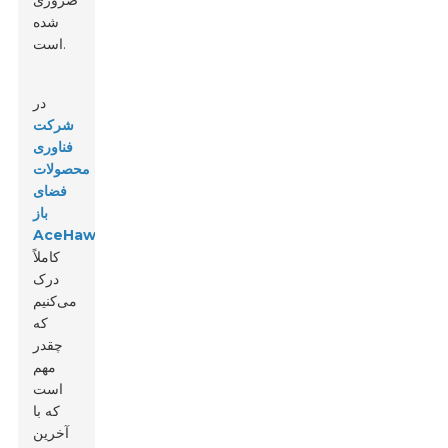
ضروری
شده
است.
در
شرکت
فناوری
محصولات
فضای
باز
ما
AceHawky
کاملاً
درک
می‌کنیم
که
چقدر
مهم
است
که با
آخرین