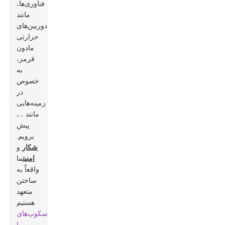
فناوری‌ها،
مانند
دوربین‌های
حرارتی
مادون
قرمز،
به
خصوص
در
زمینه‌هایی
مانند ...،
پیش
برویم.
شکار
و
امنیت
ما
واقعاً به
ساختن
متعهد
هستیم
اسکوپ‌های
با