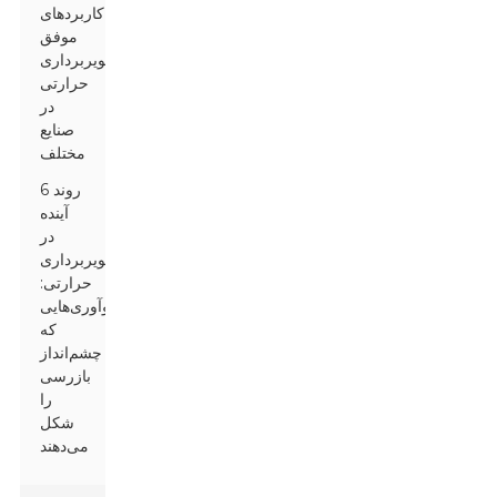
کاربردهای
موفق
تصویربرداری
حرارتی
در
صنایع
مختلف
6 روند
آینده
در
تصویربرداری
حرارتی:
نوآوری‌هایی
که
چشم‌انداز
بازرسی
را
شکل
می‌دهند