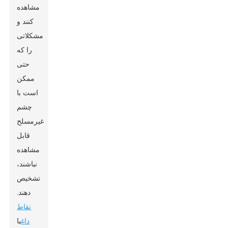
مشاهده
کنند و
مشکلاتی
را که
حتی
ممکن
است با
چشم
غیرمسلح
قابل
مشاهده
نباشند،
تشخیص
دهند.
نقاط
داغ
با